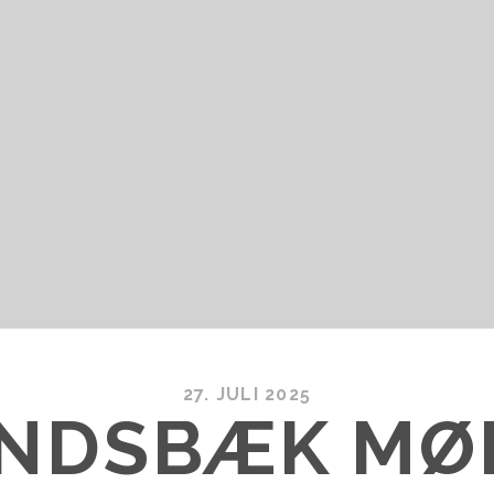
27. JULI 2025
NDSBÆK MØ