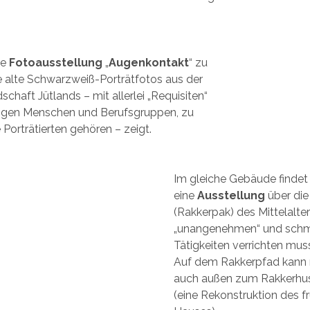
ie
Fotoausstellung
„
Augenkontakt
“ zu
ie alte Schwarzweiß-Porträtfotos aus der
schaft Jütlands – mit allerlei „Requisiten“
ligen Menschen und Berufsgruppen, zu
 Porträtierten gehören – zeigt.
Im gleiche Gebäude findet
eine
Ausstellung
über di
(Rakkerpak) des Mittelalters
„unangenehmen“ und schm
Tätigkeiten verrichten mus
Auf dem Rakkerpfad kann
auch außen zum Rakkerhus
(eine Rekonstruktion des f