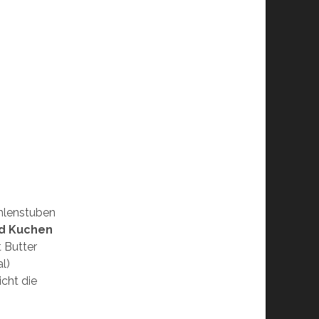
hlenstuben
nd Kuchen
t Butter
l)
icht die