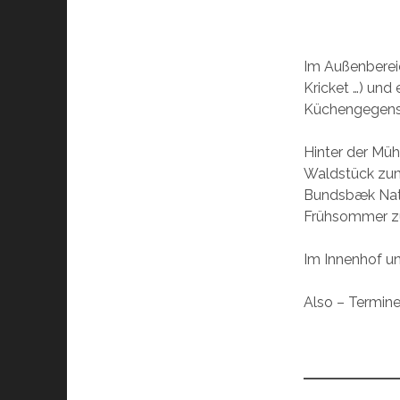
Im Außenbereic
Kricket …) und 
Küchengegenst
Hinter der Müh
Waldstück zum 
Bundsbæk Natu
Frühsommer zu
Im Innenhof un
Also – Termine 