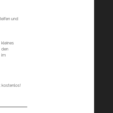
Reifen und
 kleines
h den
 im
.
t kostenlos!