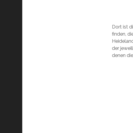
Dort ist d
finden, d
Heideland
der jewei
denen die