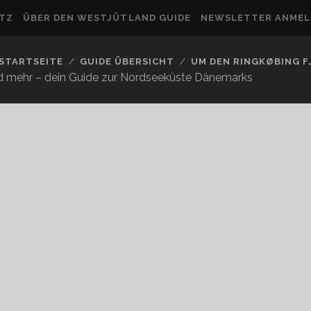
UTZ
ÜBER DEN WESTJÜTLAND GUIDE
NEWSLETTER ANME
STARTSEITE
GUIDE ÜBERSICHT
UM DEN RINGKØBING 
nd mehr – dein Guide zur Nordseeküste Dänemarks