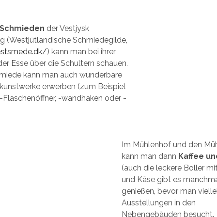
Schmieden
der Vestjysk
 (Westjütlandische Schmiedegilde,
estsmede.dk/
) kann man bei ihrer
der Esse über die Schultern schauen.
hmiede kann man auch wunderbare
unstwerke erwerben (zum Beispiel
Flaschenöffner, -wandhaken oder -
Im Mühlenhof und den Mü
kann man dann
Kaffee u
(auch die leckere Boller mi
und Käse gibt es manchma
genießen, bevor man vielle
Ausstellungen in den
Nebengebäuden besucht.