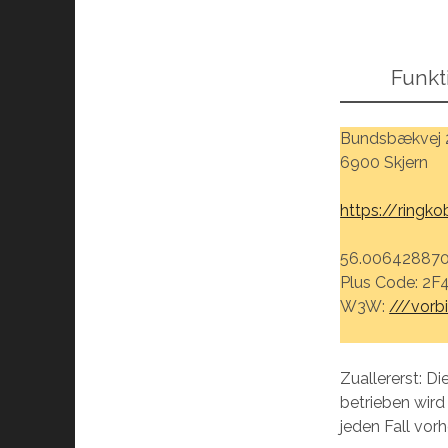
Funkt
Bundsbækvej 
6900 Skjern
https://ringk
56.006428870
Plus Code: 2F
W3W:
///vorb
Zuallererst: D
betrieben wird
jeden Fall vor