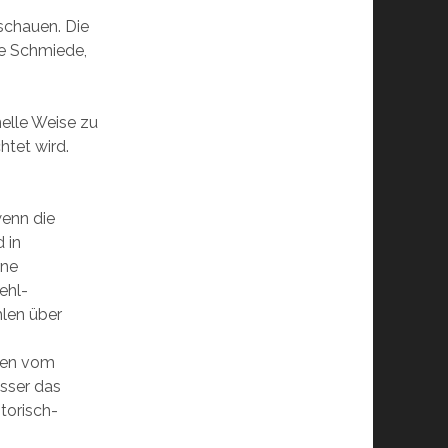
ischauen. Die
ie Schmiede,
nelle Weise zu
htet wird.
wenn die
 in
rne
ehl-
hlen über
eben vom
sser das
storisch-