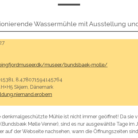
ionierende Wassermühle mit Ausstellung un
27
obingfjordmuseer.dk/museer/bundsbaek-molle/
15381, 8.478071594145764
4H+H5 Skjern, Dänemark
ildung.niemand.erobern
ie denkmalgeschützte Mühle ist nicht immer geöffnet! Da sie v
 (Bundsbæk Mølle Venner), sind es nur ausgewählte Tage im J
her auf der Webseite nachsehen, wann die Öffnungszeiten sind