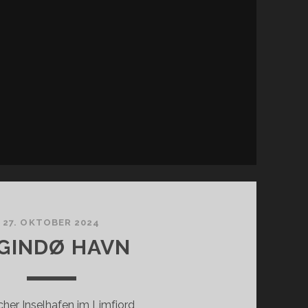
27. OKTOBER 2024
GINDØ HAVN
scher Inselhafen im Limfjord