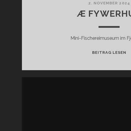
2. NOVEMBER 2024
Æ FYWERH
Mini-Fischereimuseum im F
Æ
BEITRAG LESEN
F