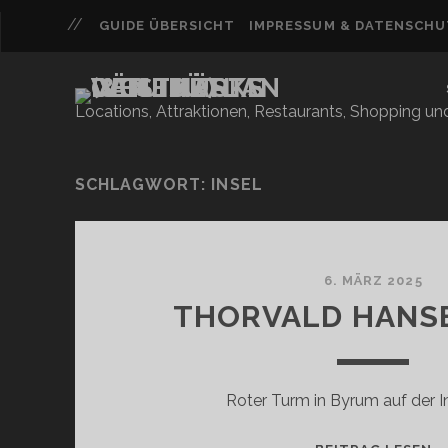
GUIDE ÜBERSICHT
IMPRESSUM & DATENSCH
Locations, Attraktionen, Restaurants, Shopping u
SCHLAGWORT:
INSEL
6. MÄRZ 2025
THORVALD HANS
Roter Turm in Byrum auf der 
T