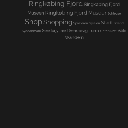
Ringkøbing Fjord
Ringkøbing Fjord
Ringkøbing Fjord Museer
Museen
Schleuse
Shop
Shopping
Stadt
Spazieren
Spielen
Strand
Turm
Sønderjylland
Søndervig
Wald
Syddanmark
Unterkunft
Wandern