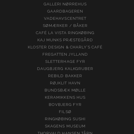
GALLERI NØRREHUS
GAARDBAGEREN
VADEHAVSCENTRET
SØMÆRKER / BÅKER
CAFÉ LA VISTA RINGKØBING
KAJ MUNKS PRÆSTEGÅRD
KLOSTER DESIGN & CHARLY’S CAFÉ
FREGATTEN JYLLAND
SLETTERHAGE FYR
DAUGBJERG KALKGRUBER
REBILD BAKKER
RØJKLIT HAVN
BUNDSBÆK MØLLE
KERAMIKKENS HUS
BOVBJERG FYR
FILSØ
RINGKØBING SUSHI
SKAGENS MUSEUM
THORVALD HANSEN TÅRN