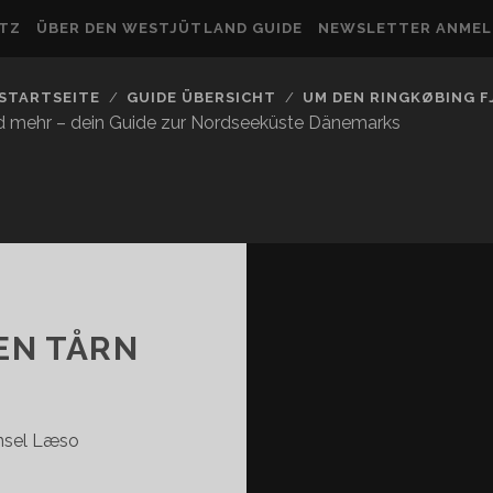
UTZ
ÜBER DEN WESTJÜTLAND GUIDE
NEWSLETTER ANME
STARTSEITE
GUIDE ÜBERSICHT
UM DEN RINGKØBING 
nd mehr – dein Guide zur Nordseeküste Dänemarks
EN TÅRN
Insel Læso
HORVALD