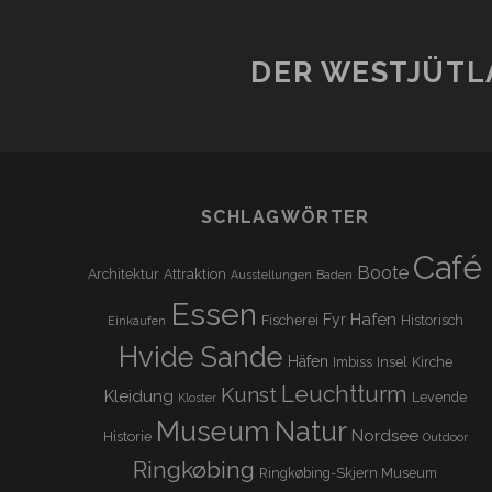
DER WESTJÜTL
SCHLAGWÖRTER
Café
Boote
Architektur
Attraktion
Ausstellungen
Baden
Essen
Hafen
Fyr
Fischerei
Historisch
Einkaufen
Hvide Sande
Häfen
Imbiss
Insel
Kirche
Leuchtturm
Kunst
Kleidung
Levende
Kloster
Museum
Natur
Nordsee
Historie
Outdoor
Ringkøbing
Ringkøbing-Skjern Museum