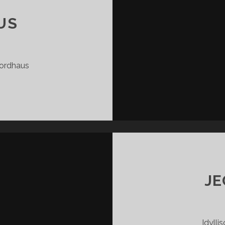
US
jordhaus
YWERHUS
JE
Idylli