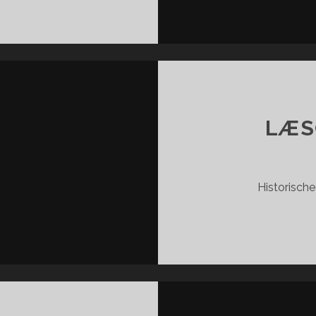
ANSEN
ÅRN
LÆS
Historische