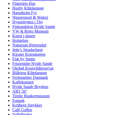
Fiskeriets Hus
Husby Klitplantage
Hanstholm Fyr
Wassersport & Waterz
Hyggehytten i Thy
Fiskeauktion Hvide Sande
VW & Retro Museum
Kunst i slusen
Holstebro
Naturrum Bjerregård
Jette’s Strudsefarm
Kloster Kræmmeren
Fisk by Strøm
Frisörstube Hvide Sande
Oksbøl Kronvildtreservat
Blåbjerg Klitplantage
Feriepartner Danmark
Kaffekoppen
Hvide Sande Bryghus
ART 56°
Tirpitz Bunkermuseum
Esmark
Keilberg Smykker
Café Gaflen
Vaffelboden