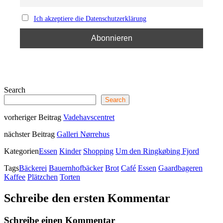
Ich akzeptiere die Datenschutzerklärung
Search
Search
vorheriger Beitrag
Vadehavscentret
nächster Beitrag
Galleri Nørrehus
Kategorien
Essen
Kinder
Shopping
Um den Ringkøbing Fjord
Tags
Bäckerei
Bauernhofbäcker
Brot
Café
Essen
Gaardbageren
Kaffee
Plätzchen
Torten
Schreibe den ersten Kommentar
Schreibe einen Kommentar