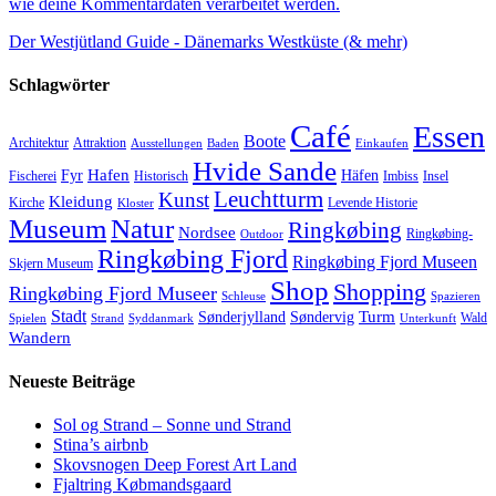
wie deine Kommentardaten verarbeitet werden.
Der Westjütland Guide - Dänemarks Westküste (& mehr)
Schlagwörter
Café
Essen
Boote
Architektur
Attraktion
Ausstellungen
Baden
Einkaufen
Hvide Sande
Hafen
Fyr
Häfen
Fischerei
Historisch
Imbiss
Insel
Leuchtturm
Kunst
Kleidung
Kirche
Levende Historie
Kloster
Museum
Natur
Ringkøbing
Nordsee
Ringkøbing-
Outdoor
Ringkøbing Fjord
Ringkøbing Fjord Museen
Skjern Museum
Shop
Shopping
Ringkøbing Fjord Museer
Schleuse
Spazieren
Stadt
Turm
Sønderjylland
Søndervig
Wald
Spielen
Strand
Syddanmark
Unterkunft
Wandern
Neueste Beiträge
Sol og Strand – Sonne und Strand
Stina’s airbnb
Skovsnogen Deep Forest Art Land
Fjaltring Købmandsgaard