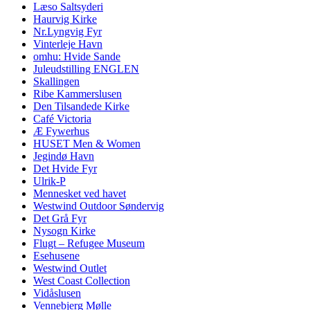
Læso Saltsyderi
Haurvig Kirke
Nr.Lyngvig Fyr
Vinterleje Havn
omhu: Hvide Sande
Juleudstilling ENGLEN
Skallingen
Ribe Kammerslusen
Den Tilsandede Kirke
Café Victoria
Æ Fywerhus
HUSET Men & Women
Jegindø Havn
Det Hvide Fyr
Ulrik-P
Mennesket ved havet
Westwind Outdoor Søndervig
Det Grå Fyr
Nysogn Kirke
Flugt – Refugee Museum
Esehusene
Westwind Outlet
West Coast Collection
Vidåslusen
Vennebjerg Mølle