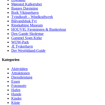
Mønsted Kalkgruber
Bagges Dæmning
Bork Vikingehavn
Tvindkraft – Windkraftwerk
Blåvandshuk Fyr
Ringkøbing Museum
HOUVIG Fæstningen & Bunkertour
Den Gamle Skolestue
Gammel Sogn Kirke
WOW-Park
Æ Tyskerhavn
Der Westjütland-Guide
Kategorien
Aktivitäten
Attraktionen
Dienstleistung
Essen
Fotomotiv
Hafen
Hunde
Kinder
Küste