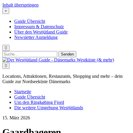
Inhalt überspringen
Guide Übersicht
Impressum & Datenschutz
Über den Westjütland Guide
Newsletter Anmeldung
Suchen
nach:
Der
Westjütland
Guide
-
Locations, Attraktionen, Restaurants, Shopping und mehr – dein
Dänemarks
Guide zur Nordseeküste Dänemarks
Westküste
(&
Startseite
mehr)
Guide Übersicht
Um den Ringkøbing Fjord
Die weitere Umgebung Westjütlands
15. März 2026
Gaardbageren