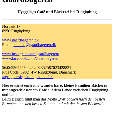
Hyggeliges Café und Bäckerei bei Ringkøbing
Norbæk 17
6950 Ringkøbing
www.gaardbageren.dk
Email:
kontakt@gaardbageren.dk
www.instagram.com/gaardbageren/
www.facebook.com/Gaardbageren
56.06526525702464, 8.352587623428821
Plus Code: 3982+4W Ringkøbing, Dänemark
///gruppensieg.beitrag.banklehre
Hier erwartet euch eine
wunderbare, kleine Familien-Bäckerei
mit angeschlossenem Café
auf dem Lande zwischen Ringkøbing
und Lem.
Beim Besuch fühlt man das Motto „
Wir backen nach den besten
Rezepten, aus den besten Zutaten und mit den besten Bäckern
“.