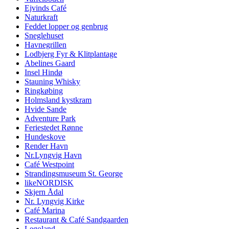
Ejvinds Café
Naturkraft
Feddet lopper og genbrug
Sneglehuset
Havnegrillen
Lodbjerg Fyr & Klitplantage
Abelines Gaard
Insel Hindø
Stauning Whisky
Ringkøbing
Holmsland kystkram
Hvide Sande
Adventure Park
Feriestedet Rønne
Hundeskove
Render Havn
Nr.Lyngvig Havn
Café Westpoint
Strandingsmuseum St. George
likeNORDISK
Skjern Ådal
Nr. Lyngvig Kirke
Café Marina
Restaurant & Café Sandgaarden
Legoland