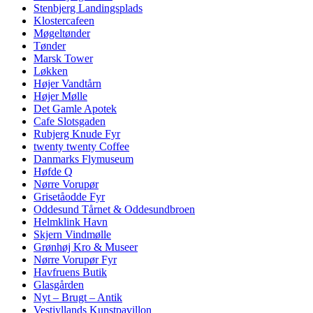
Stenbjerg Landingsplads
Klostercafeen
Møgeltønder
Tønder
Marsk Tower
Løkken
Højer Vandtårn
Højer Mølle
Det Gamle Apotek
Cafe Slotsgaden
Rubjerg Knude Fyr
twenty twenty Coffee
Danmarks Flymuseum
Høfde Q
Nørre Vorupør
Grisetåodde Fyr
Oddesund Tårnet & Oddesundbroen
Helmklink Havn
Skjern Vindmølle
Grønhøj Kro & Museer
Nørre Vorupør Fyr
Havfruens Butik
Glasgården
Nyt – Brugt – Antik
Vestjyllands Kunstpavillon