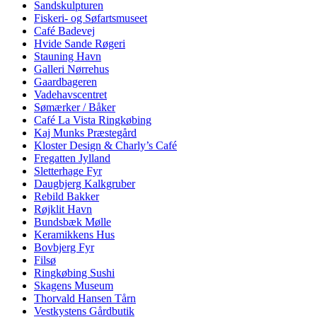
Sandskulpturen
Fiskeri- og Søfartsmuseet
Café Badevej
Hvide Sande Røgeri
Stauning Havn
Galleri Nørrehus
Gaardbageren
Vadehavscentret
Sømærker / Båker
Café La Vista Ringkøbing
Kaj Munks Præstegård
Kloster Design & Charly’s Café
Fregatten Jylland
Sletterhage Fyr
Daugbjerg Kalkgruber
Rebild Bakker
Røjklit Havn
Bundsbæk Mølle
Keramikkens Hus
Bovbjerg Fyr
Filsø
Ringkøbing Sushi
Skagens Museum
Thorvald Hansen Tårn
Vestkystens Gårdbutik