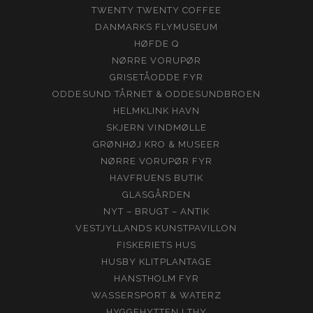
TWENTY TWENTY COFFEE
DANMARKS FLYMUSEUM
HØFDE Q
NØRRE VORUPØR
GRISETÅODDE FYR
ODDESUND TÅRNET & ODDESUNDBROEN
HELMKLINK HAVN
SKJERN VINDMØLLE
GRØNHØJ KRO & MUSEER
NØRRE VORUPØR FYR
HAVFRUENS BUTIK
GLASGÅRDEN
NYT – BRUGT – ANTIK
VESTJYLLANDS KUNSTPAVILLON
FISKERIETS HUS
HUSBY KLITPLANTAGE
HANSTHOLM FYR
WASSERSPORT & WATERZ
HYGGEHYTTEN I THY