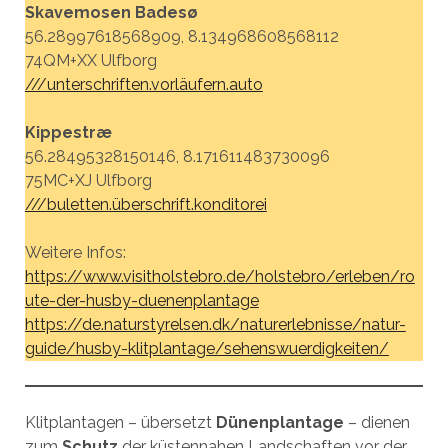
Skavemosen Badesø
56.28997618568909, 8.134968608568112
74QM+XX Ulfborg
///unterschriften.vorläufern.auto
Kippestræ
56.28495328150146, 8.171611483730096
75MC+XJ Ulfborg
///buletten.überschrift.konditorei
Weitere Infos:
https://www.visitholstebro.de/holstebro/erleben/ro
ute-der-husby-duenenplantage
https://de.naturstyrelsen.dk/naturerlebnisse/natur-
guide/husby-klitplantage/sehenswuerdigkeiten/
Klitplantagen – übersetzt
Dünenplantage
– dienen
zum
Schutz
der küstennahen Landschaften vor der