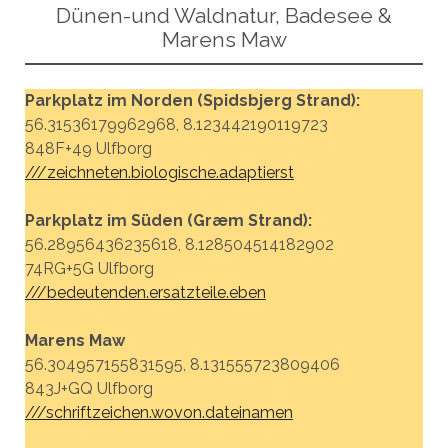
Dünen-und Waldnatur, Badesee &
Marens Maw
Parkplatz im Norden (Spidsbjerg Strand):
56.31536179962968, 8.123442190119723
848F+49 Ulfborg
///zeichneten.biologische.adaptierst
Parkplatz im Süden (Græm Strand):
56.28956436235618, 8.128504514182902
74RG+5G Ulfborg
///bedeutenden.ersatzteile.eben
Marens Maw
56.304957155831595, 8.131555723809406
843J+GQ Ulfborg
///schriftzeichen.wovon.dateinamen