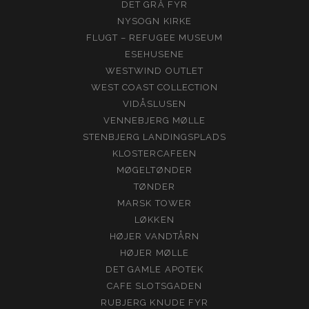
DET GRÅ FYR
NYSOGN KIRKE
FLUGT – REFUGEE MUSEUM
ESEHUSENE
WESTWIND OUTLET
WEST COAST COLLECTION
VIDÅSLUSEN
VENNEBJERG MØLLE
STENBJERG LANDINGSPLADS
KLOSTERCAFEEN
MØGELTØNDER
TØNDER
MARSK TOWER
LØKKEN
HØJER VANDTÅRN
HØJER MØLLE
DET GAMLE APOTEK
CAFE SLOTSGADEN
RUBJERG KNUDE FYR