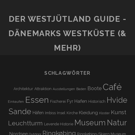
DER WESTJÜTLAND GUIDE -
DÄNEMARKS WESTKÜSTE (&
MEHR)
SCHLAGWÖRTER
Café
Boote
Architektur
Attraktion
Ausstellungen
Baden
Essen
Hvide
Hafen
Fyr
Fischerei
Historisch
Einkaufen
Sande
Kunst
Kleidung
Häfen
Imbiss
Insel
Kirche
Kloster
Museum
Natur
Leuchtturm
Levende Historie
Ringkøbing
Nordsee
Ringkøbing-Skjern Museum
Outdoor