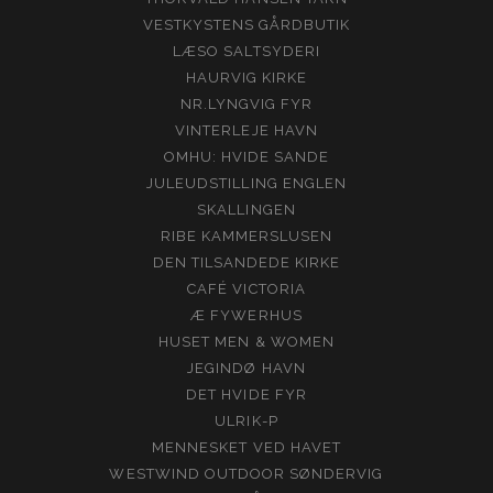
VESTKYSTENS GÅRDBUTIK
LÆSO SALTSYDERI
HAURVIG KIRKE
NR.LYNGVIG FYR
VINTERLEJE HAVN
OMHU: HVIDE SANDE
JULEUDSTILLING ENGLEN
SKALLINGEN
RIBE KAMMERSLUSEN
DEN TILSANDEDE KIRKE
CAFÉ VICTORIA
Æ FYWERHUS
HUSET MEN & WOMEN
JEGINDØ HAVN
DET HVIDE FYR
ULRIK-P
MENNESKET VED HAVET
WESTWIND OUTDOOR SØNDERVIG