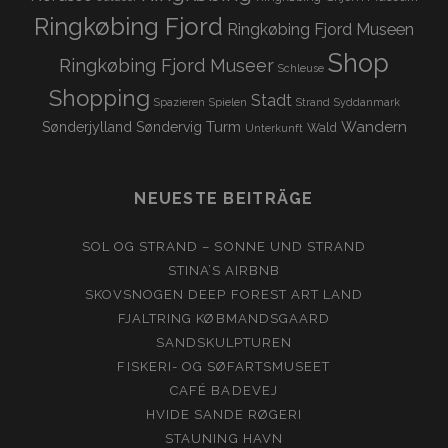
Ringkøbing Fjord
Ringkøbing Fjord Museen
Shop
Ringkøbing Fjord Museer
Schleuse
Shopping
Stadt
Spazieren
Spielen
Strand
Syddanmark
Turm
Wandern
Sønderjylland
Søndervig
Wald
Unterkunft
NEUESTE BEITRÄGE
SOL OG STRAND – SONNE UND STRAND
STINA’S AIRBNB
SKOVSNOGEN DEEP FOREST ART LAND
FJALTRING KØBMANDSGAARD
SANDSKULPTUREN
FISKERI- OG SØFARTSMUSEET
CAFÉ BADEVEJ
HVIDE SANDE RØGERI
STAUNING HAVN