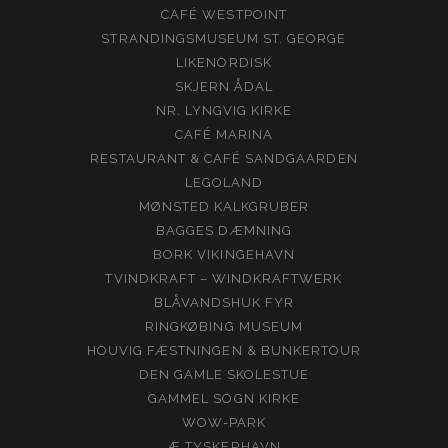
CAFÉ WESTPOINT
STRANDINGSMUSEUM ST. GEORGE
LIKENORDISK
SKJERN ÅDAL
NR. LYNGVIG KIRKE
CAFÉ MARINA
RESTAURANT & CAFÉ SANDGAARDEN
LEGOLAND
MØNSTED KALKGRUBER
BAGGES DÆMNING
BORK VIKINGEHAVN
TVINDKRAFT – WINDKRAFTWERK
BLÅVANDSHUK FYR
RINGKØBING MUSEUM
HOUVIG FÆSTNINGEN & BUNKERTOUR
DEN GAMLE SKOLESTUE
GAMMEL SOGN KIRKE
WOW-PARK
Æ TYSKERHAVN