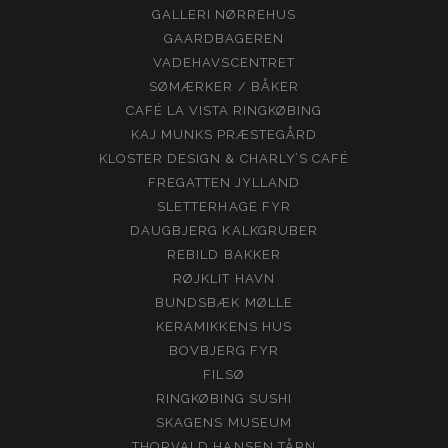
GALLERI NØRREHUS
GAARDBAGEREN
VADEHAVSCENTRET
SØMÆRKER / BÅKER
CAFÉ LA VISTA RINGKØBING
KAJ MUNKS PRÆSTEGÅRD
KLOSTER DESIGN & CHARLY’S CAFÉ
FREGATTEN JYLLAND
SLETTERHAGE FYR
DAUGBJERG KALKGRUBER
REBILD BAKKER
RØJKLIT HAVN
BUNDSBÆK MØLLE
KERAMIKKENS HUS
BOVBJERG FYR
FILSØ
RINGKØBING SUSHI
SKAGENS MUSEUM
THORVALD HANSEN TÅRN