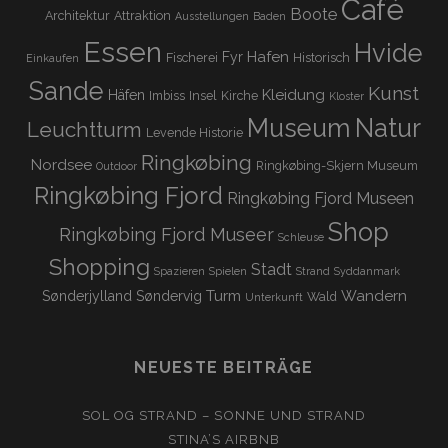
Café
Boote
Architektur
Attraktion
Ausstellungen
Baden
Essen
Hvide
Hafen
Fyr
Fischerei
Historisch
Einkaufen
Sande
Kunst
Kleidung
Häfen
Imbiss
Insel
Kirche
Kloster
Museum
Natur
Leuchtturm
Levende Historie
Ringkøbing
Nordsee
Ringkøbing-Skjern Museum
Outdoor
Ringkøbing Fjord
Ringkøbing Fjord Museen
Shop
Ringkøbing Fjord Museer
Schleuse
Shopping
Stadt
Spazieren
Spielen
Strand
Syddanmark
Turm
Wandern
Sønderjylland
Søndervig
Wald
Unterkunft
NEUESTE BEITRÄGE
SOL OG STRAND – SONNE UND STRAND
STINA’S AIRBNB