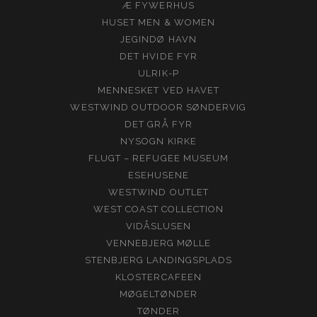
Æ FYWERHUS
HUSET MEN & WOMEN
JEGINDØ HAVN
DET HVIDE FYR
ULRIK-P
MENNESKET VED HAVET
WESTWIND OUTDOOR SØNDERVIG
DET GRÅ FYR
NYSOGN KIRKE
FLUGT – REFUGEE MUSEUM
ESEHUSENE
WESTWIND OUTLET
WEST COAST COLLECTION
VIDÅSLUSEN
VENNEBJERG MØLLE
STENBJERG LANDINGSPLADS
KLOSTERCAFEEN
MØGELTØNDER
TØNDER