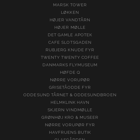
MARSK TOWER
LØKKEN
HØJER VANDTÅRN
HØJER MØLLE
DET GAMLE APOTEK
CAFE SLOTSGADEN
RUBJERG KNUDE FYR
TWENTY TWENTY COFFEE
DANMARKS FLYMUSEUM
HØFDE Q
NØRRE VORUPØR
GRISETÅODDE FYR
ODDESUND TÅRNET & ODDESUNDBROEN
HELMKLINK HAVN
SKJERN VINDMØLLE
GRØNHØJ KRO & MUSEER
NØRRE VORUPØR FYR
HAVFRUENS BUTIK
GLASGÅRDEN