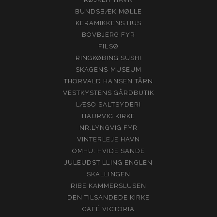
BUNDSBÆK MØLLE
KERAMIKKENS HUS
BOVBJERG FYR
FILSØ
RINGKØBING SUSHI
SKAGENS MUSEUM
THORVALD HANSEN TÅRN
VESTKYSTENS GÅRDBUTIK
LÆSO SALTSYDERI
HAURVIG KIRKE
NR.LYNGVIG FYR
VINTERLEJE HAVN
OMHU: HVIDE SANDE
JULEUDSTILLING ENGLEN
SKALLINGEN
RIBE KAMMERSLUSEN
DEN TILSANDEDE KIRKE
CAFÉ VICTORIA