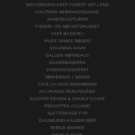
SKOVSNOGEN DEEP FOREST ART LAND
FJALTRING KØBMANDSGAARD
SANDSKULPTUREN
FISKERI- OG SØFARTSMUSEET
CAFÉ BADEVEJ
HVIDE SANDE RØGERI
STAUNING HAVN
GALLERI NØRREHUS
GAARDBAGEREN
VADEHAVSCENTRET
SØMÆRKER / BÅKER
CAFÉ LA VISTA RINGKØBING
KAJ MUNKS PRÆSTEGÅRD
KLOSTER DESIGN & CHARLY’S CAFÉ
FREGATTEN JYLLAND
SLETTERHAGE FYR
DAUGBJERG KALKGRUBER
REBILD BAKKER
RØJKLIT HAVN