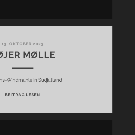
13. OKTOBER 2023
ØJER MØLLE
s-Windmühle in Südjütland
HØJER
BEITRAG LESEN
MØLLE