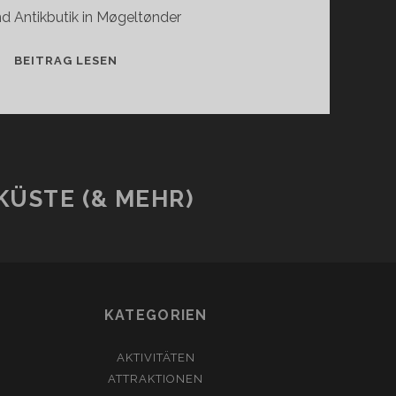
d Antikbutik in Møgeltønder
CAFE
BEITRAG LESEN
SLOTSGADEN
ÜSTE (& MEHR)
KATEGORIEN
AKTIVITÄTEN
ATTRAKTIONEN