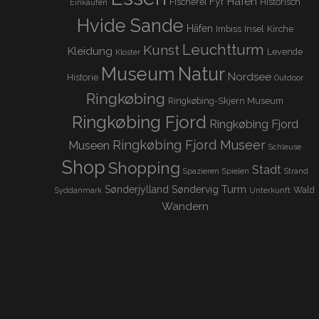
Hafen
Fyr
Fischerei
Historisch
Einkaufen
Hvide Sande
Häfen
Imbiss
Insel
Kirche
Leuchtturm
Kunst
Kleidung
Levende
Kloster
Museum
Natur
Nordsee
Historie
Outdoor
Ringkøbing
Ringkøbing-Skjern Museum
Ringkøbing Fjord
Ringkøbing Fjord
Ringkøbing Fjord Museer
Museen
Schleuse
Shop
Shopping
Stadt
Spazieren
Spielen
Strand
Turm
Sønderjylland
Søndervig
Wald
Syddanmark
Unterkunft
Wandern