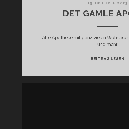
13. OKTOBER 2023
DET GAMLE A
Alte Apotheke mit ganz vielen Wohnacc
und mehr
D
BEITRAG LESEN
G
A