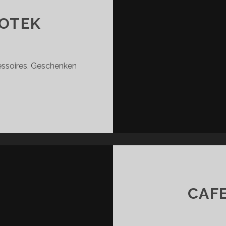
POTEK
essoires, Geschenken
ET
AMLE
POTEK
CAF