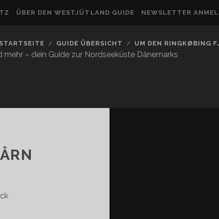
UTZ
ÜBER DEN WESTJÜTLAND GUIDE
NEWSLETTER ANME
STARTSEITE
GUIDE ÜBERSICHT
UM DEN RINGKØBING 
nd mehr – dein Guide zur Nordseeküste Dänemarks
TÅRN
ick
ØJER