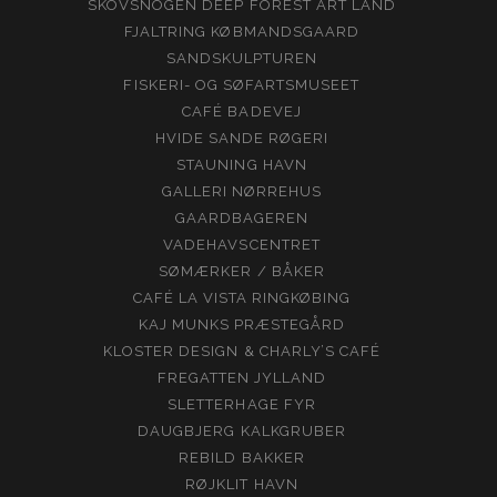
SKOVSNOGEN DEEP FOREST ART LAND
FJALTRING KØBMANDSGAARD
SANDSKULPTUREN
FISKERI- OG SØFARTSMUSEET
CAFÉ BADEVEJ
HVIDE SANDE RØGERI
STAUNING HAVN
GALLERI NØRREHUS
GAARDBAGEREN
VADEHAVSCENTRET
SØMÆRKER / BÅKER
CAFÉ LA VISTA RINGKØBING
KAJ MUNKS PRÆSTEGÅRD
KLOSTER DESIGN & CHARLY’S CAFÉ
FREGATTEN JYLLAND
SLETTERHAGE FYR
DAUGBJERG KALKGRUBER
REBILD BAKKER
RØJKLIT HAVN