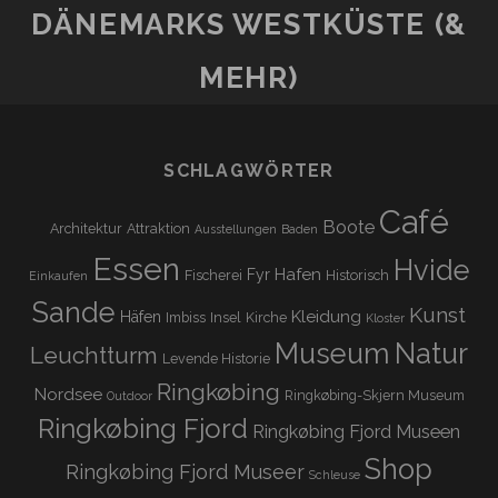
DÄNEMARKS WESTKÜSTE (&
MEHR)
SCHLAGWÖRTER
Café
Boote
Architektur
Attraktion
Ausstellungen
Baden
Essen
Hvide
Hafen
Fyr
Fischerei
Historisch
Einkaufen
Sande
Kunst
Kleidung
Häfen
Imbiss
Insel
Kirche
Kloster
Museum
Natur
Leuchtturm
Levende Historie
Ringkøbing
Nordsee
Ringkøbing-Skjern Museum
Outdoor
Ringkøbing Fjord
Ringkøbing Fjord Museen
Shop
Ringkøbing Fjord Museer
Schleuse