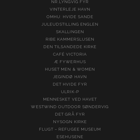
NR.LYNGVIG FYR
VINTERLEJE HAVN
OMHU: HVIDE SANDE
JULEUDSTILLING ENGLEN
SKALLINGEN
RIBE KAMMERSLUSEN
DEN TILSANDEDE KIRKE
CAFÉ VICTORIA
Æ FYWERHUS
HUSET MEN & WOMEN
JEGINDØ HAVN
DET HVIDE FYR
ULRIK-P
MENNESKET VED HAVET
WESTWIND OUTDOOR SØNDERVIG
DET GRÅ FYR
NYSOGN KIRKE
FLUGT – REFUGEE MUSEUM
ESEHUSENE