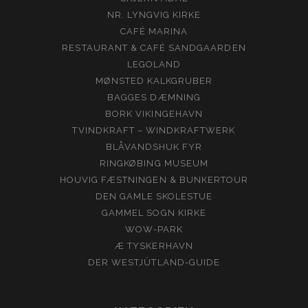
NR. LYNGVIG KIRKE
CAFÉ MARINA
RESTAURANT & CAFÉ SANDGAARDEN
LEGOLAND
MØNSTED KALKGRUBER
BAGGES DÆMNING
BORK VIKINGEHAVN
TVINDKRAFT – WINDKRAFTWERK
BLÅVANDSHUK FYR
RINGKØBING MUSEUM
HOUVIG FÆSTNINGEN & BUNKERTOUR
DEN GAMLE SKOLESTUE
GAMMEL SOGN KIRKE
WOW-PARK
Æ TYSKERHAVN
DER WESTJÜTLAND-GUIDE