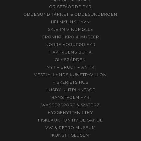
GRISETÅODDE FYR
ODDESUND TÅRNET & ODDESUNDBROEN
HELMKLINK HAVN
SKJERN VINDMØLLE
GRØNHØJ KRO & MUSEER
NØRRE VORUPØR FYR
HAVFRUENS BUTIK
GLASGÅRDEN
NYT – BRUGT – ANTIK
VESTJYLLANDS KUNSTPAVILLON
FISKERIETS HUS
HUSBY KLITPLANTAGE
HANSTHOLM FYR
WASSERSPORT & WATERZ
HYGGEHYTTEN I THY
FISKEAUKTION HVIDE SANDE
VW & RETRO MUSEUM
KUNST I SLUSEN