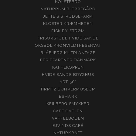
HOLSTEBRO
NATURRUM BJERREGÅRD
JETTE’S STRUDSEFARM
KLOSTER KRÆMMEREN
FISK BY STRØM
FRISÖRSTUBE HVIDE SANDE
OKSBØL KRONVILDTRESERVAT
BLÅBJERG KLITPLANTAGE
FERIEPARTNER DANMARK
KAFFEKOPPEN
HVIDE SANDE BRYGHUS
ART 56°
TIRPITZ BUNKERMUSEUM
ESMARK
KEILBERG SMYKKER
CAFÉ GAFLEN
VAFFELBODEN
EJVINDS CAFÉ
NATURKRAFT