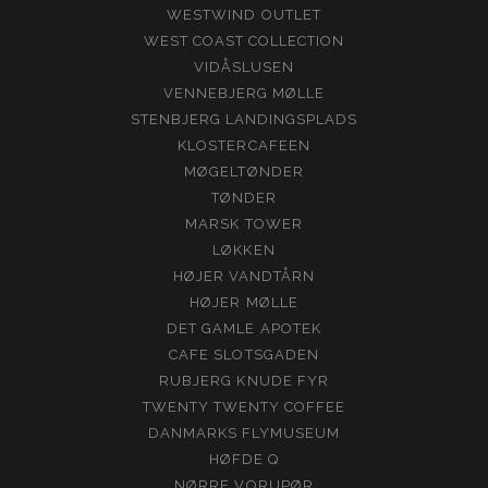
WESTWIND OUTLET
WEST COAST COLLECTION
VIDÅSLUSEN
VENNEBJERG MØLLE
STENBJERG LANDINGSPLADS
KLOSTERCAFEEN
MØGELTØNDER
TØNDER
MARSK TOWER
LØKKEN
HØJER VANDTÅRN
HØJER MØLLE
DET GAMLE APOTEK
CAFE SLOTSGADEN
RUBJERG KNUDE FYR
TWENTY TWENTY COFFEE
DANMARKS FLYMUSEUM
HØFDE Q
NØRRE VORUPØR