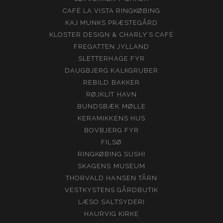
CAFÉ LA VISTA RINGKØBING
KAJ MUNKS PRÆSTEGÅRD
KLOSTER DESIGN & CHARLY’S CAFÉ
FREGATTEN JYLLAND
SLETTERHAGE FYR
DAUGBJERG KALKGRUBER
REBILD BAKKER
RØJKLIT HAVN
BUNDSBÆK MØLLE
KERAMIKKENS HUS
BOVBJERG FYR
FILSØ
RINGKØBING SUSHI
SKAGENS MUSEUM
THORVALD HANSEN TÅRN
VESTKYSTENS GÅRDBUTIK
LÆSO SALTSYDERI
HAURVIG KIRKE