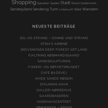
Shopping
Stadt
Spazieren
Spielen
Strand
Syddanmark
Turm
Wandern
Sønderjylland
Søndervig
Wald
Unterkunft
NEUESTE BEITRÄGE
SOL OG STRAND – SONNE UND STRAND
STINA’S AIRBNB
SKOVSNOGEN DEEP FOREST ART LAND
FJALTRING KØBMANDSGAARD
SANDSKULPTUREN
FISKERI- OG SØFARTSMUSEET
CAFÉ BADEVEJ
HVIDE SANDE RØGERI
STAUNING HAVN
GALLERI NØRREHUS
GAARDBAGEREN
VADEHAVSCENTRET
SØMÆRKER / BÅKER