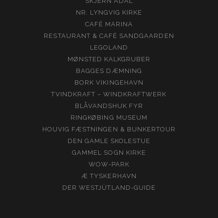
SKJERN ÅDAL
NR. LYNGVIG KIRKE
CAFÉ MARINA
RESTAURANT & CAFÉ SANDGAARDEN
LEGOLAND
MØNSTED KALKGRUBER
BAGGES DÆMNING
BORK VIKINGEHAVN
TVINDKRAFT – WINDKRAFTWERK
BLÅVANDSHUK FYR
RINGKØBING MUSEUM
HOUVIG FÆSTNINGEN & BUNKERTOUR
DEN GAMLE SKOLESTUE
GAMMEL SOGN KIRKE
WOW-PARK
Æ TYSKERHAVN
DER WESTJÜTLAND-GUIDE