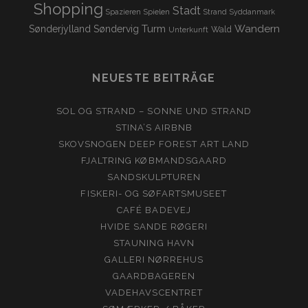
Shopping
Stadt
Spazieren
Spielen
Strand
Syddanmark
Turm
Wandern
Sønderjylland
Søndervig
Wald
Unterkunft
NEUESTE BEITRÄGE
SOL OG STRAND – SONNE UND STRAND
STINA’S AIRBNB
SKOVSNOGEN DEEP FOREST ART LAND
FJALTRING KØBMANDSGAARD
SANDSKULPTUREN
FISKERI- OG SØFARTSMUSEET
CAFÉ BADEVEJ
HVIDE SANDE RØGERI
STAUNING HAVN
GALLERI NØRREHUS
GAARDBAGEREN
VADEHAVSCENTRET