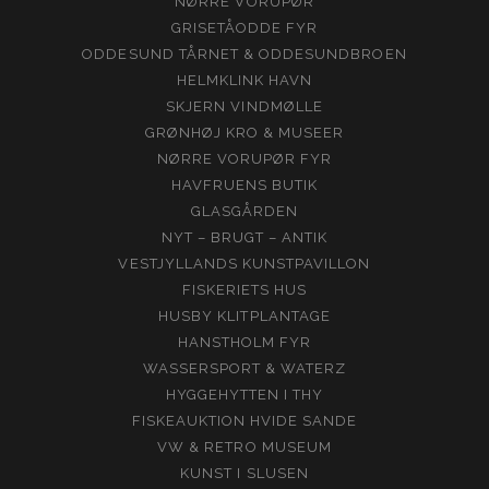
NØRRE VORUPØR
GRISETÅODDE FYR
ODDESUND TÅRNET & ODDESUNDBROEN
HELMKLINK HAVN
SKJERN VINDMØLLE
GRØNHØJ KRO & MUSEER
NØRRE VORUPØR FYR
HAVFRUENS BUTIK
GLASGÅRDEN
NYT – BRUGT – ANTIK
VESTJYLLANDS KUNSTPAVILLON
FISKERIETS HUS
HUSBY KLITPLANTAGE
HANSTHOLM FYR
WASSERSPORT & WATERZ
HYGGEHYTTEN I THY
FISKEAUKTION HVIDE SANDE
VW & RETRO MUSEUM
KUNST I SLUSEN