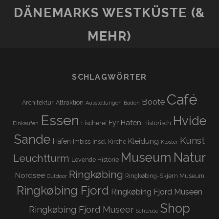
DÄNEMARKS WESTKÜSTE (&
MEHR)
SCHLAGWÖRTER
Café
Boote
Architektur
Attraktion
Ausstellungen
Baden
Essen
Hvide
Hafen
Fyr
Fischerei
Historisch
Einkaufen
Sande
Kunst
Kleidung
Häfen
Imbiss
Insel
Kirche
Kloster
Museum
Natur
Leuchtturm
Levende Historie
Ringkøbing
Nordsee
Ringkøbing-Skjern Museum
Outdoor
Ringkøbing Fjord
Ringkøbing Fjord Museen
Shop
Ringkøbing Fjord Museer
Schleuse