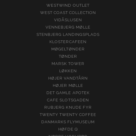
WESTWIND OUTLET
WEST COAST COLLECTION
VIDÅSLUSEN
VENNEBJERG MØLLE
STENBJERG LANDINGSPLADS
KLOSTERCAFEEN
MØGELTØNDER
TØNDER
MARSK TOWER
LØKKEN
HØJER VANDTÅRN
HØJER MØLLE
DET GAMLE APOTEK
CAFE SLOTSGADEN
RUBJERG KNUDE FYR
TWENTY TWENTY COFFEE
DANMARKS FLYMUSEUM
HØFDE Q