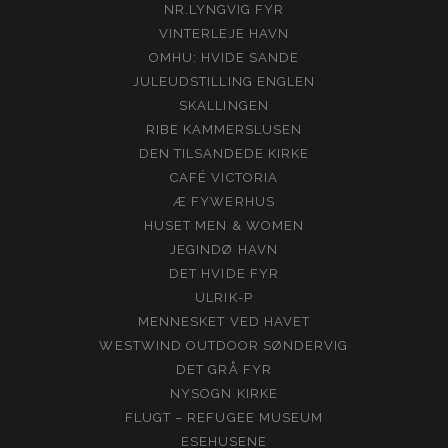
NR.LYNGVIG FYR
VINTERLEJE HAVN
OMHU: HVIDE SANDE
JULEUDSTILLING ENGLEN
SKALLINGEN
RIBE KAMMERSLUSEN
DEN TILSANDEDE KIRKE
CAFÉ VICTORIA
Æ FYWERHUS
HUSET MEN & WOMEN
JEGINDØ HAVN
DET HVIDE FYR
ULRIK-P
MENNESKET VED HAVET
WESTWIND OUTDOOR SØNDERVIG
DET GRÅ FYR
NYSOGN KIRKE
FLUGT – REFUGEE MUSEUM
ESEHUSENE