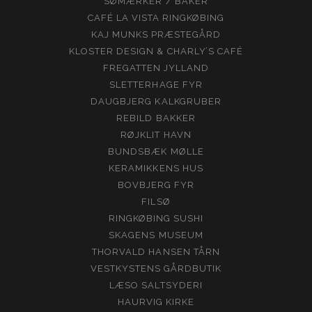
SØMÆRKER / BÅKER
CAFÉ LA VISTA RINGKØBING
KAJ MUNKS PRÆSTEGÅRD
KLOSTER DESIGN & CHARLY’S CAFÉ
FREGATTEN JYLLAND
SLETTERHAGE FYR
DAUGBJERG KALKGRUBER
REBILD BAKKER
RØJKLIT HAVN
BUNDSBÆK MØLLE
KERAMIKKENS HUS
BOVBJERG FYR
FILSØ
RINGKØBING SUSHI
SKAGENS MUSEUM
THORVALD HANSEN TÅRN
VESTKYSTENS GÅRDBUTIK
LÆSO SALTSYDERI
HAURVIG KIRKE