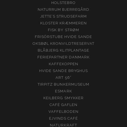
HOLSTEBRO
NATURRUM BJERREGÅRD
JETTE’S STRUDSEFARM
KLOSTER KRÆMMEREN
FISK BY STRØM
FRISÖRSTUBE HVIDE SANDE
OKSBØL KRONVILDTRESERVAT
BLÅBJERG KLITPLANTAGE
FERIEPARTNER DANMARK
KAFFEKOPPEN
HVIDE SANDE BRYGHUS
ART 56°
TIRPITZ BUNKERMUSEUM
ESMARK
KEILBERG SMYKKER
CAFÉ GAFLEN
VAFFELBODEN
EJVINDS CAFÉ
NATURKRAFT