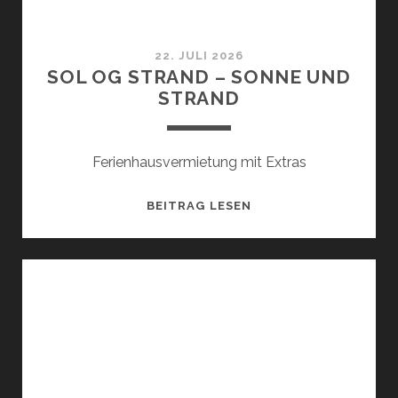
22. JULI 2026
SOL OG STRAND – SONNE UND
STRAND
Ferienhausvermietung mit Extras
SOL
BEITRAG LESEN
OG
STRAND
–
SONNE
UND
STRAND