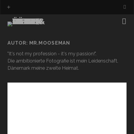
AUTOR:
MR.MOOSEMAN
"It's not my profession - it's my passion!".
Die ambitionierte Fotografie ist mein Leidenschaft,
Dänemark meine zweite Heimat.