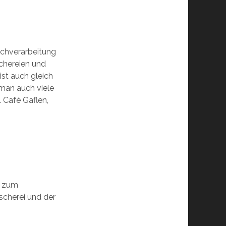
schverarbeitung
chereien und
st auch gleich
 man auch viele
 Café Gaflen,
t zum
scherei und der