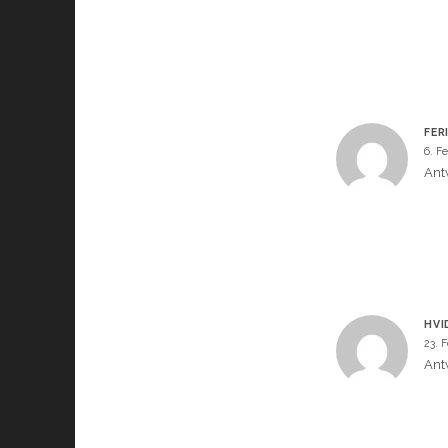
FER
6. F
Ant
HVI
23. 
Ant