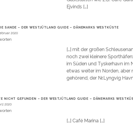
Ejvinds […]
DE SANDE – DER WESTJÜTLAND GUIDE – DÄNEMARKS WESTKÜSTE
Februar 2020
worten
[…] mit der großen Schleusenan
noch zwei kleinere Sporthäfe
im Süden und Tyskerhavn im 
etwas weiter im Norden, aber
gehörend, der Nr.Lyngvig Havn.
TE NICHT GEFUNDEN – DER WESTJÜTLAND GUIDE – DÄNEMARKS WESTKÜ
ärz 2020
worten
[…] Café Marina […]