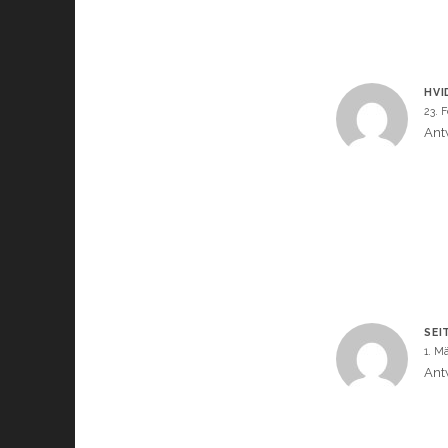
HVI
23. 
Ant
SEI
1. M
Ant