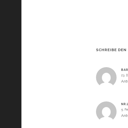
SCHREIBE DEN
BA
23. 
Ant
NR.
5. F
Ant