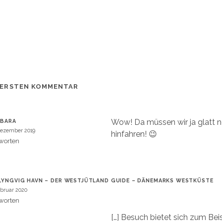
 ERSTEN KOMMENTAR
Wow! Da müssen wir ja glatt n
RBARA
Dezember 2019
hinfahren! 😉
worten
LYNGVIG HAVN – DER WESTJÜTLAND GUIDE – DÄNEMARKS WESTKÜSTE
ebruar 2020
worten
[…] Besuch bietet sich zum Bei