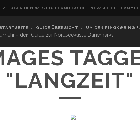
UTZ
ÜBER DEN WESTJÜTLAND GUIDE
NEWSLETTER ANME
STARTSEITE
GUIDE ÜBERSICHT
UM DEN RINGKØBING 
nd mehr – dein Guide zur Nordseeküste Dänemarks
MAGES TAGG
"LANGZEIT"