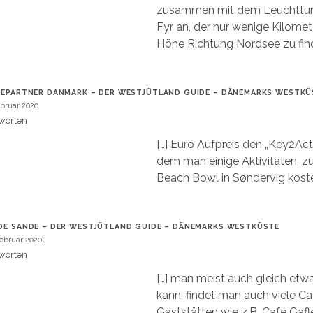
zusammen mit dem Leuchttur
Fyr an, der nur wenige Kilomet
Höhe Richtung Nordsee zu find
IEPARTNER DANMARK – DER WESTJÜTLAND GUIDE – DÄNEMARKS WESTKÜ
ebruar 2020
worten
[…] Euro Aufpreis den „Key2Acti
dem man einige Aktivitäten, z
Beach Bowl in Søndervig koste
DE SANDE – DER WESTJÜTLAND GUIDE – DÄNEMARKS WESTKÜSTE
Februar 2020
worten
[…] man meist auch gleich etw
kann, findet man auch viele C
Gaststätten wie z.B. Café Gafl