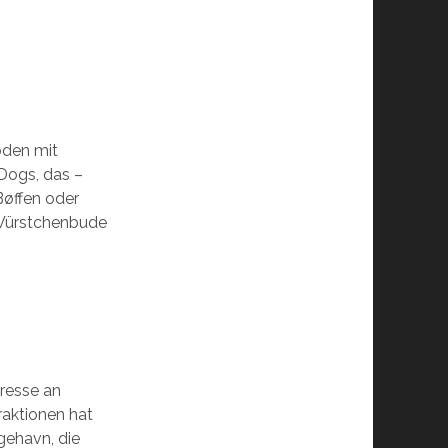
boden mit
Dogs, das –
Bøffen oder
 Würstchenbude
eresse an
raktionen hat
ngehavn, die