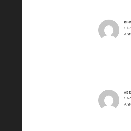
RIN
1. N
Ant
ABE
1. N
Ant