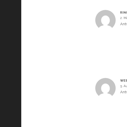
RIN
2. M
Ant
WES
5. A
Ant