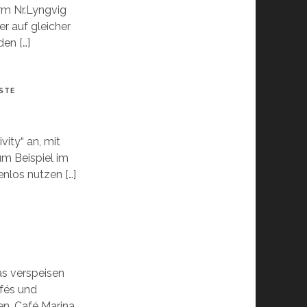
m Nr.Lyngvig
er auf gleicher
en […]
STE
vity“ an, mit
um Beispiel im
nlos nutzen […]
as verspeisen
afés und
en, Café Marina,