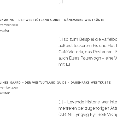
[…]
GKØBING – DER WESTJÜTLAND GUIDE – DÄNEMARKS WESTKÜSTE
ovember 2020
worten
[…] so zum Beispiel die Vaffel
äußerst leckerem Eis und Hot 
Café Victoria, das Restaurant 
auch Else’s Pølsevogn – eine
mit […]
LINES GAARD – DER WESTJÜTLAND GUIDE – DÄNEMARKS WESTKÜSTE
ovember 2020
worten
[…] – Levende Historie, wer Int
mehreren der zugehörigen Att
(z.B. Nr. Lyngvig Fyr, Bork Viki