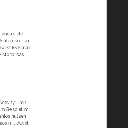
h auch viele
keiten, so zum
ußerst leckerem
ictoria, das
tivity“ , mit
um Beispiel im
enlos nutzen
nlos mit dabei