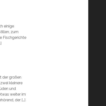
ch einige
tillen, zum
re Fischgerichte
]
t der großen
zwei kleinere
Süden und
twas weiter im
hörend, der […]