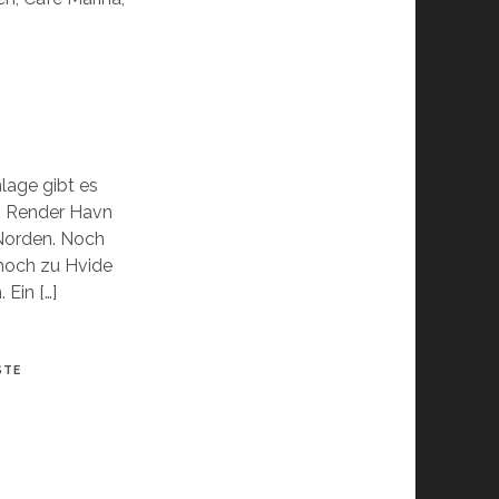
lage gibt es
n: Render Havn
Norden. Noch
 noch zu Hvide
 Ein […]
STE