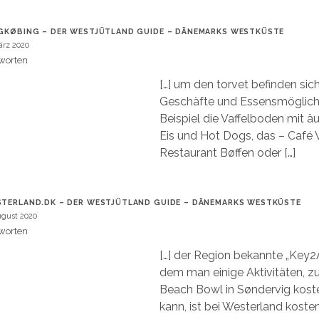
GKØBING – DER WESTJÜTLAND GUIDE – DÄNEMARKS WESTKÜSTE
ärz 2020
worten
[…] um den torvet befinden sic
Geschäfte und Essensmöglich
Beispiel die Vaffelboden mit ä
Eis und Hot Dogs, das – Café V
Restaurant Bøffen oder […]
TERLAND.DK – DER WESTJÜTLAND GUIDE – DÄNEMARKS WESTKÜSTE
ugust 2020
worten
[…] der Region bekannte „Key2Ac
dem man einige Aktivitäten, z
Beach Bowl in Søndervig kost
kann, ist bei Westerland koste