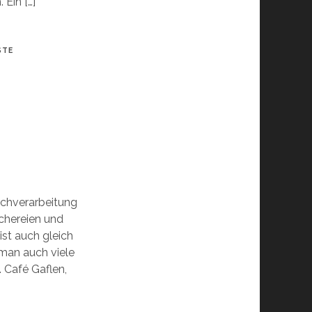
 Ein […]
STE
schverarbeitung
chereien und
st auch gleich
 man auch viele
 Café Gaflen,