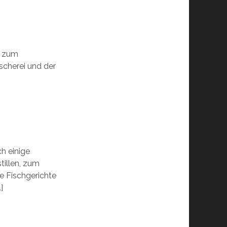
t zum
scherei und der
ch einige
tillen, zum
re Fischgerichte
]