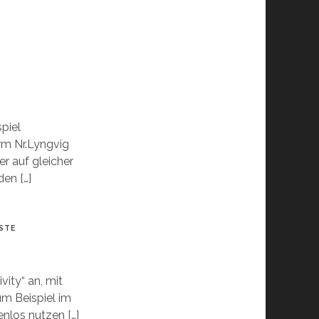
spiel
m Nr.Lyngvig
er auf gleicher
en […]
STE
vity“ an, mit
um Beispiel im
nlos nutzen […]