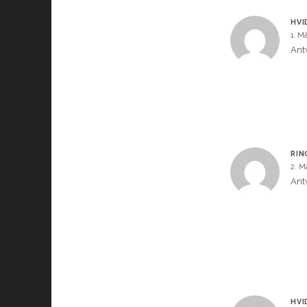
HVI
1. M
Ant
RIN
2. M
Ant
HVI