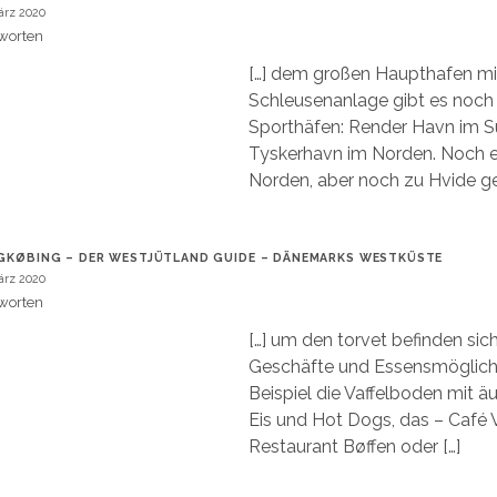
ärz 2020
worten
[…] dem großen Haupthafen mi
Schleusenanlage gibt es noch 
Sporthäfen: Render Havn im 
Tyskerhavn im Norden. Noch e
Norden, aber noch zu Hvide ge
GKØBING – DER WESTJÜTLAND GUIDE – DÄNEMARKS WESTKÜSTE
ärz 2020
worten
[…] um den torvet befinden sic
Geschäfte und Essensmöglich
Beispiel die Vaffelboden mit ä
Eis und Hot Dogs, das – Café V
Restaurant Bøffen oder […]