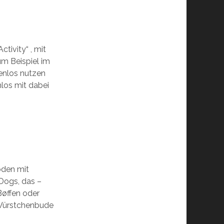
tivity“ , mit
um Beispiel im
enlos nutzen
nlos mit dabei
boden mit
Dogs, das –
Bøffen oder
 Würstchenbude