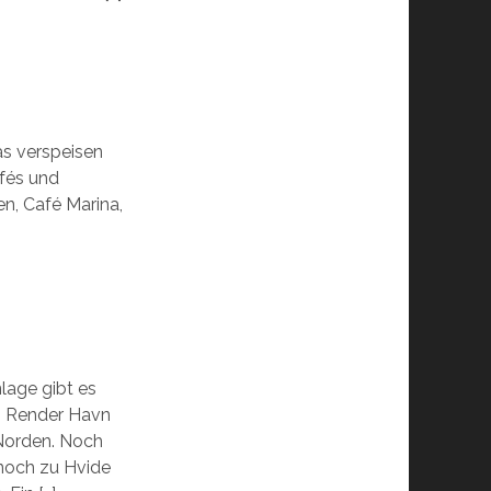
as verspeisen
afés und
en, Café Marina,
lage gibt es
n: Render Havn
Norden. Noch
 noch zu Hvide