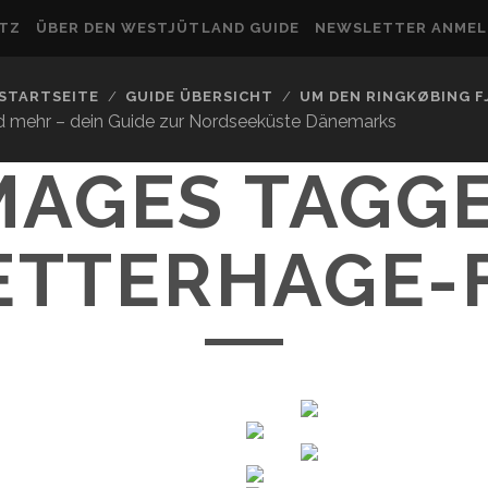
UTZ
ÜBER DEN WESTJÜTLAND GUIDE
NEWSLETTER ANME
STARTSEITE
GUIDE ÜBERSICHT
UM DEN RINGKØBING 
nd mehr – dein Guide zur Nordseeküste Dänemarks
MAGES TAGG
ETTERHAGE-