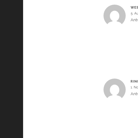
WES
5. A
Ant
RIN
1. N
Ant