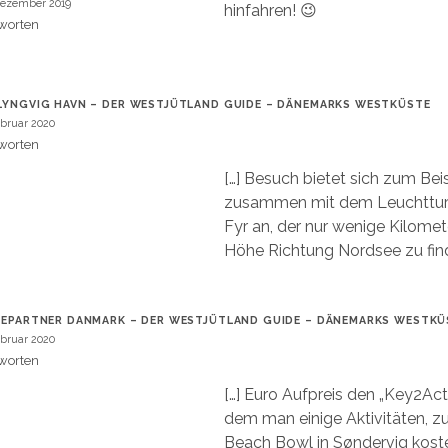
Dezember 2019
hinfahren! 😉
worten
LYNGVIG HAVN – DER WESTJÜTLAND GUIDE – DÄNEMARKS WESTKÜSTE
ebruar 2020
worten
[…] Besuch bietet sich zum Bei
zusammen mit dem Leuchttur
Fyr an, der nur wenige Kilomet
Höhe Richtung Nordsee zu find
IEPARTNER DANMARK – DER WESTJÜTLAND GUIDE – DÄNEMARKS WESTKÜ
ebruar 2020
worten
[…] Euro Aufpreis den „Key2Acti
dem man einige Aktivitäten, z
Beach Bowl in Søndervig koste