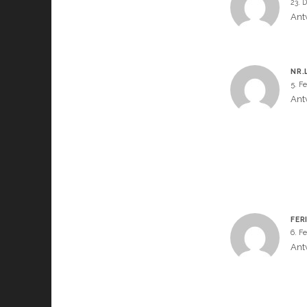
23. 
Ant
NR.
5. F
Ant
FER
6. F
Ant