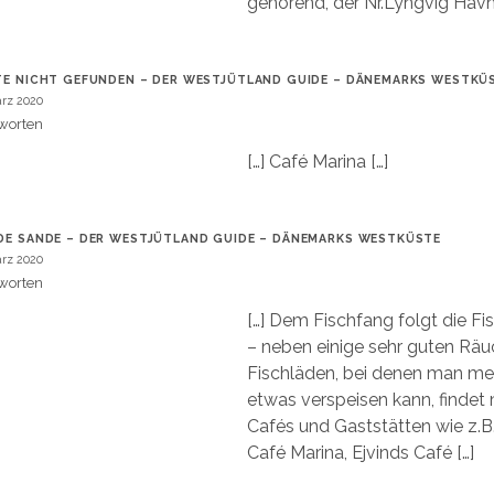
gehörend, der Nr.Lyngvig Havn.
TE NICHT GEFUNDEN – DER WESTJÜTLAND GUIDE – DÄNEMARKS WESTKÜ
ärz 2020
worten
[…] Café Marina […]
DE SANDE – DER WESTJÜTLAND GUIDE – DÄNEMARKS WESTKÜSTE
ärz 2020
worten
[…] Dem Fischfang folgt die Fi
– neben einige sehr guten Räu
Fischläden, bei denen man mei
etwas verspeisen kann, findet
Cafés und Gaststätten wie z.B.
Café Marina, Ejvinds Café […]