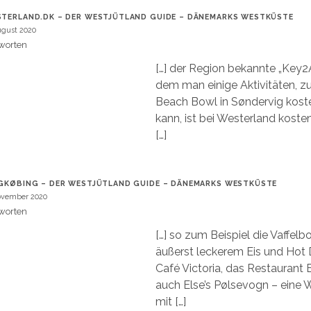
TERLAND.DK – DER WESTJÜTLAND GUIDE – DÄNEMARKS WESTKÜSTE
ugust 2020
worten
[…] der Region bekannte „Key2Ac
dem man einige Aktivitäten, z
Beach Bowl in Søndervig kost
kann, ist bei Westerland koste
[…]
GKØBING – DER WESTJÜTLAND GUIDE – DÄNEMARKS WESTKÜSTE
ovember 2020
worten
[…] so zum Beispiel die Vaffel
äußerst leckerem Eis und Hot 
Café Victoria, das Restaurant 
auch Else’s Pølsevogn – eine
mit […]