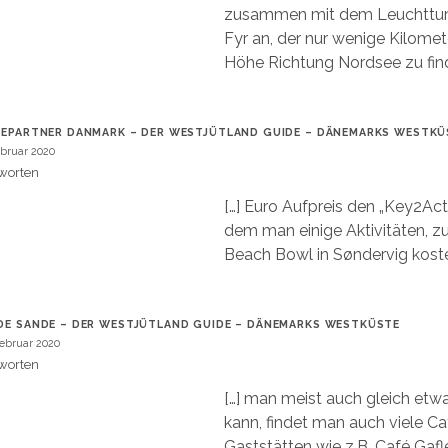
zusammen mit dem Leuchttur
Fyr an, der nur wenige Kilomet
Höhe Richtung Nordsee zu find
IEPARTNER DANMARK – DER WESTJÜTLAND GUIDE – DÄNEMARKS WESTKÜ
ebruar 2020
worten
[…] Euro Aufpreis den „Key2Acti
dem man einige Aktivitäten, z
Beach Bowl in Søndervig koste
DE SANDE – DER WESTJÜTLAND GUIDE – DÄNEMARKS WESTKÜSTE
Februar 2020
worten
[…] man meist auch gleich etw
kann, findet man auch viele C
Gaststätten wie z.B. Café Gafl