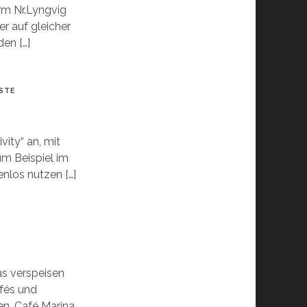
m Nr.Lyngvig
er auf gleicher
en […]
STE
vity“ an, mit
um Beispiel im
nlos nutzen […]
as verspeisen
afés und
en, Café Marina,