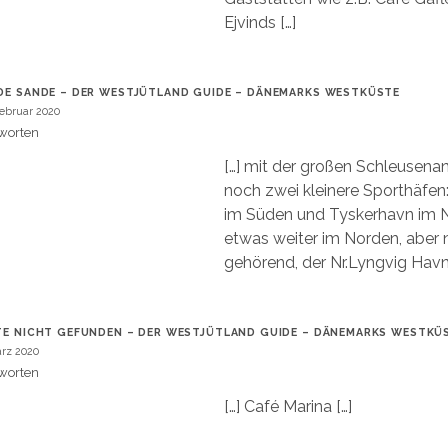
Ejvinds […]
DE SANDE – DER WESTJÜTLAND GUIDE – DÄNEMARKS WESTKÜSTE
Februar 2020
worten
[…] mit der großen Schleusenan
noch zwei kleinere Sporthäfe
im Süden und Tyskerhavn im 
etwas weiter im Norden, aber
gehörend, der Nr.Lyngvig Havn.
TE NICHT GEFUNDEN – DER WESTJÜTLAND GUIDE – DÄNEMARKS WESTKÜ
ärz 2020
worten
[…] Café Marina […]