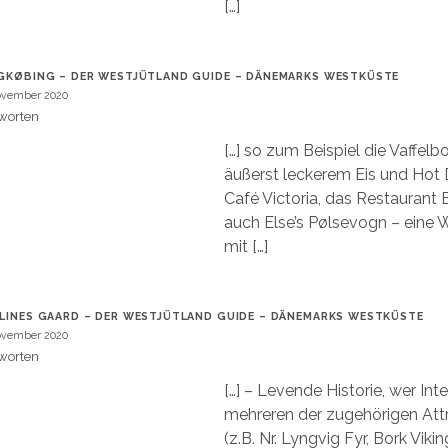
[…]
GKØBING – DER WESTJÜTLAND GUIDE – DÄNEMARKS WESTKÜSTE
ovember 2020
worten
[…] so zum Beispiel die Vaffel
äußerst leckerem Eis und Hot 
Café Victoria, das Restaurant 
auch Else’s Pølsevogn – eine
mit […]
LINES GAARD – DER WESTJÜTLAND GUIDE – DÄNEMARKS WESTKÜSTE
ovember 2020
worten
[…] – Levende Historie, wer Int
mehreren der zugehörigen Att
(z.B. Nr. Lyngvig Fyr, Bork Viki