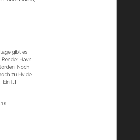
lage gibt es
n: Render Havn
Norden. Noch
 noch zu Hvide
 Ein […]
STE