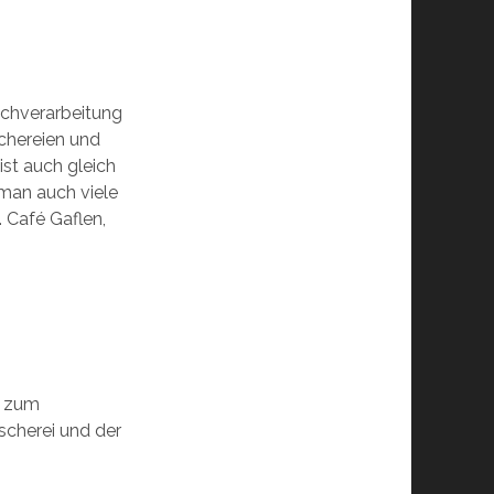
schverarbeitung
chereien und
st auch gleich
 man auch viele
 Café Gaflen,
t zum
scherei und der