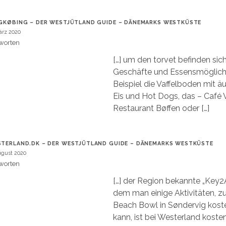
GKØBING – DER WESTJÜTLAND GUIDE – DÄNEMARKS WESTKÜSTE
ärz 2020
worten
[…] um den torvet befinden sic
Geschäfte und Essensmöglich
Beispiel die Vaffelboden mit ä
Eis und Hot Dogs, das – Café V
Restaurant Bøffen oder […]
TERLAND.DK – DER WESTJÜTLAND GUIDE – DÄNEMARKS WESTKÜSTE
ugust 2020
worten
[…] der Region bekannte „Key2Ac
dem man einige Aktivitäten, z
Beach Bowl in Søndervig kost
kann, ist bei Westerland koste