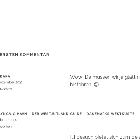
 ERSTEN KOMMENTAR
Wow! Da müssen wir ja glatt n
RBARA
Dezember 2019
hinfahren! 😉
worten
LYNGVIG HAVN – DER WESTJÜTLAND GUIDE – DÄNEMARKS WESTKÜSTE
ebruar 2020
worten
[…] Besuch bietet sich zum Bei