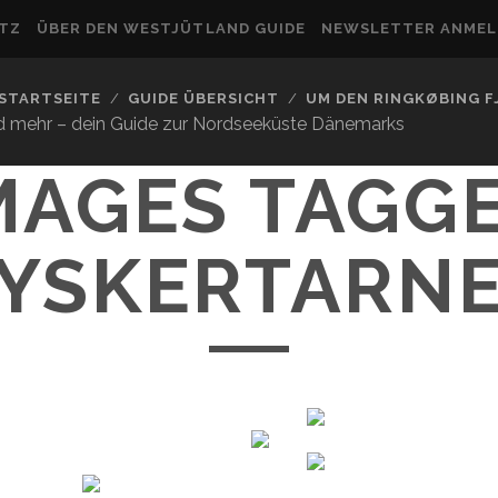
UTZ
ÜBER DEN WESTJÜTLAND GUIDE
NEWSLETTER ANME
STARTSEITE
GUIDE ÜBERSICHT
UM DEN RINGKØBING 
nd mehr – dein Guide zur Nordseeküste Dänemarks
MAGES TAGG
TYSKERTARNE