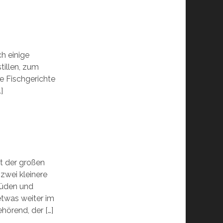
ch einige
tillen, zum
re Fischgerichte
]
t der großen
zwei kleinere
Süden und
twas weiter im
hörend, der […]