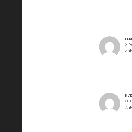
FER
6. F
Ant
HVI
23. 
Ant