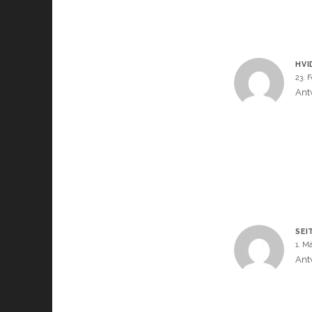
HVI
23. 
Ant
SEI
1. M
Ant