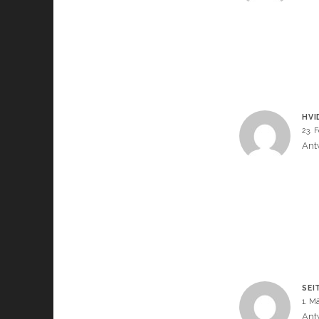
HVI
23. 
Ant
SEI
1. M
Ant