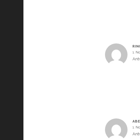
RIN
1. N
Ant
ABE
1. N
Ant