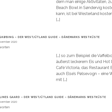
dem man einige Aktivitäten, z
Beach Bowl in Søndervig kost
kann, ist bei Westerland koste
[…]
GKØBING – DER WESTJÜTLAND GUIDE – DÄNEMARKS WESTKÜSTE
ovember 2020
worten
[…] so zum Beispiel die Vaffel
äußerst leckerem Eis und Hot 
Café Victoria, das Restaurant 
auch Else’s Pølsevogn – eine
mit […]
LINES GAARD – DER WESTJÜTLAND GUIDE – DÄNEMARKS WESTKÜSTE
ovember 2020
worten