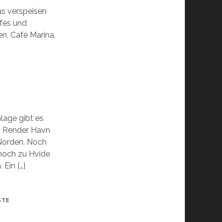
as verspeisen
afés und
en, Café Marina,
lage gibt es
n: Render Havn
Norden. Noch
 noch zu Hvide
 Ein […]
STE