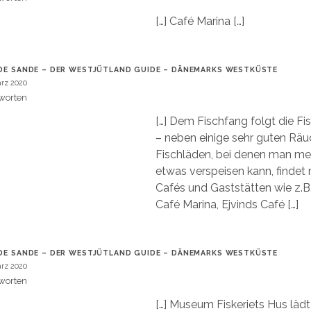
[…] Café Marina […]
DE SANDE – DER WESTJÜTLAND GUIDE – DÄNEMARKS WESTKÜSTE
ärz 2020
worten
[…] Dem Fischfang folgt die Fi
– neben einige sehr guten Räu
Fischläden, bei denen man mei
etwas verspeisen kann, findet
Cafés und Gaststätten wie z.B.
Café Marina, Ejvinds Café […]
DE SANDE – DER WESTJÜTLAND GUIDE – DÄNEMARKS WESTKÜSTE
ärz 2020
worten
[…] Museum Fiskeriets Hus läd