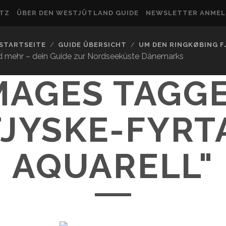
UTZ
ÜBER DEN WESTJÜTLAND GUIDE
NEWSLETTER ANME
STARTSEITE
GUIDE ÜBERSICHT
UM DEN RINGKØBING 
nd mehr – dein Guide zur Nordseeküste Dänemarks
MAGES TAGG
TJYSKE-FYRT
AQUARELL"