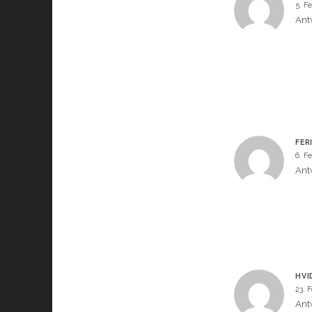
5. F
Ant
FER
6. F
Ant
HVI
23. 
Ant