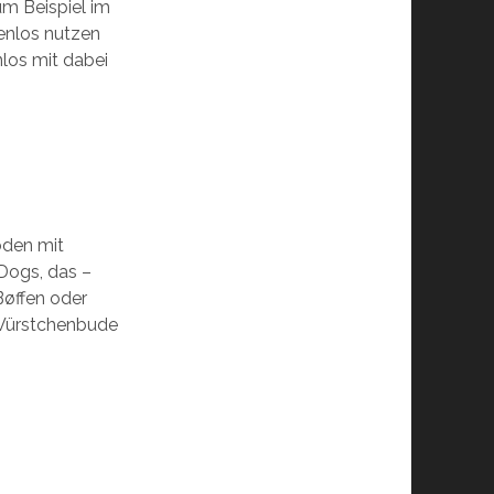
um Beispiel im
enlos nutzen
nlos mit dabei
boden mit
Dogs, das –
Bøffen oder
 Würstchenbude