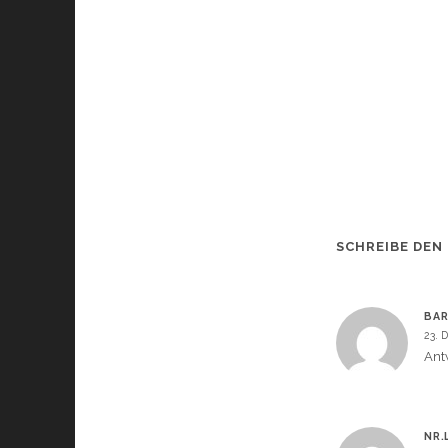
SCHREIBE DEN
BA
23. 
Ant
NR.