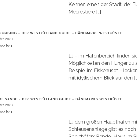
Kennenlernen der Stadt, der Fi
Meerestiere […]
GKØBING – DER WESTJÜTLAND GUIDE – DÄNEMARKS WESTKÜSTE
ärz 2020
worten
[…] – im Hafenbereich finden si
Möglichkeiten den Hunger zu s
Beispiel im Fiskehuset – lecke
mit idyllischem Blick auf den […
DE SANDE – DER WESTJÜTLAND GUIDE – DÄNEMARKS WESTKÜSTE
ärz 2020
worten
[…] dem großen Haupthafen mi
Schleusenanlage gibt es noch 
Sporthäfen: Render Havn im 