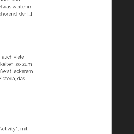
twas weiter im
hörend, der […]
h auch viele
keiten, so zum
ußerst leckerem
ictoria, das
tivity“ , mit