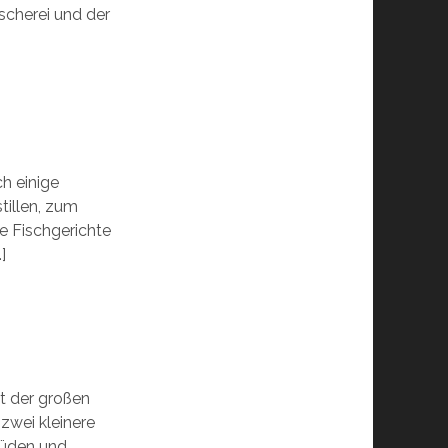
scherei und der
ch einige
tillen, zum
re Fischgerichte
]
t der großen
zwei kleinere
Süden und