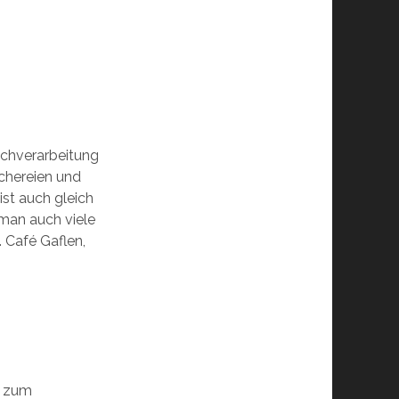
schverarbeitung
chereien und
st auch gleich
 man auch viele
 Café Gaflen,
t zum