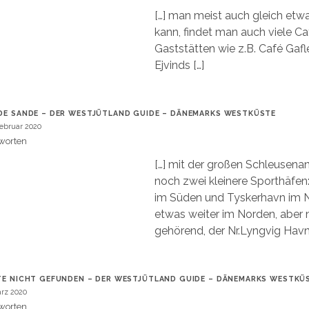
[…] man meist auch gleich etw
kann, findet man auch viele C
Gaststätten wie z.B. Café Gafl
Ejvinds […]
DE SANDE – DER WESTJÜTLAND GUIDE – DÄNEMARKS WESTKÜSTE
Februar 2020
worten
[…] mit der großen Schleusenan
noch zwei kleinere Sporthäfe
im Süden und Tyskerhavn im 
etwas weiter im Norden, aber
gehörend, der Nr.Lyngvig Havn.
TE NICHT GEFUNDEN – DER WESTJÜTLAND GUIDE – DÄNEMARKS WESTKÜ
ärz 2020
worten