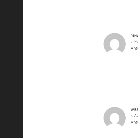
RIN
2. M
Ant
WES
5. A
Ant