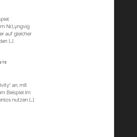
spiel
m Nr.Lyngvig
er auf gleicher
en […]
STE
vity“ an, mit
um Beispiel im
nlos nutzen […]