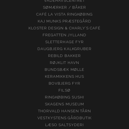
VADEHAVSCENTRET
SØMÆRKER / BÅKER
CAFÉ LA VISTA RINGKØBING
KAJ MUNKS PRÆSTEGÅRD
KLOSTER DESIGN & CHARLY’S CAFÉ
FREGATTEN JYLLAND
SLETTERHAGE FYR
DAUGBJERG KALKGRUBER
REBILD BAKKER
RØJKLIT HAVN
BUNDSBÆK MØLLE
KERAMIKKENS HUS
BOVBJERG FYR
FILSØ
RINGKØBING SUSHI
SKAGENS MUSEUM
THORVALD HANSEN TÅRN
VESTKYSTENS GÅRDBUTIK
LÆSO SALTSYDERI