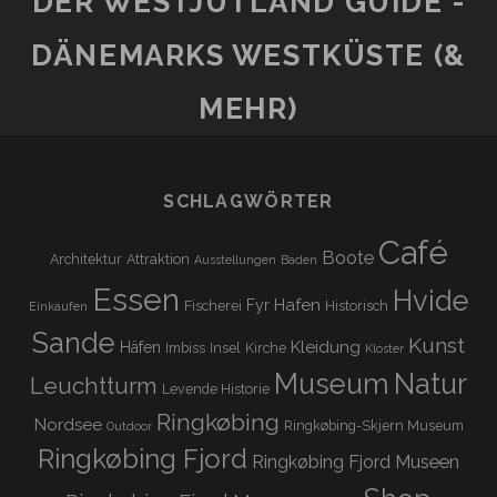
DER WESTJÜTLAND GUIDE -
DÄNEMARKS WESTKÜSTE (&
MEHR)
SCHLAGWÖRTER
Café
Boote
Architektur
Attraktion
Ausstellungen
Baden
Essen
Hvide
Hafen
Fyr
Fischerei
Historisch
Einkaufen
Sande
Kunst
Kleidung
Häfen
Imbiss
Insel
Kirche
Kloster
Museum
Natur
Leuchtturm
Levende Historie
Ringkøbing
Nordsee
Ringkøbing-Skjern Museum
Outdoor
Ringkøbing Fjord
Ringkøbing Fjord Museen