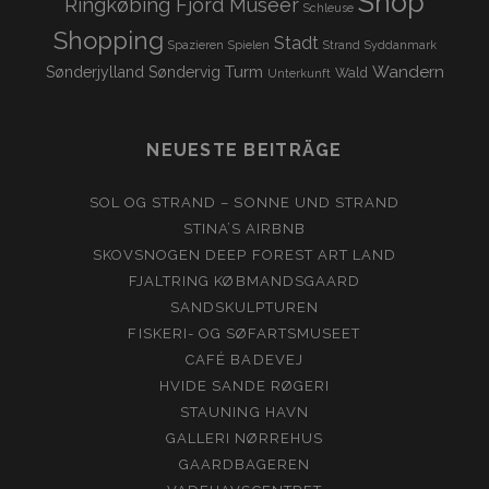
Shop
Ringkøbing Fjord Museer
Schleuse
Shopping
Stadt
Spazieren
Spielen
Strand
Syddanmark
Turm
Wandern
Sønderjylland
Søndervig
Wald
Unterkunft
NEUESTE BEITRÄGE
SOL OG STRAND – SONNE UND STRAND
STINA’S AIRBNB
SKOVSNOGEN DEEP FOREST ART LAND
FJALTRING KØBMANDSGAARD
SANDSKULPTUREN
FISKERI- OG SØFARTSMUSEET
CAFÉ BADEVEJ
HVIDE SANDE RØGERI
STAUNING HAVN
GALLERI NØRREHUS
GAARDBAGEREN