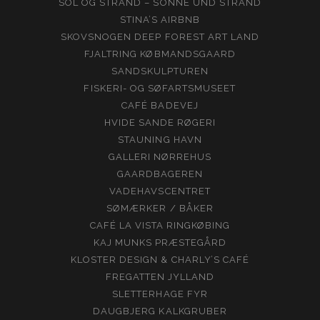
SOL OG STRAND – SONNE UND STRAND
STINA’S AIRBNB
SKOVSNOGEN DEEP FOREST ART LAND
FJALTRING KØBMANDSGAARD
SANDSKULPTUREN
FISKERI- OG SØFARTSMUSEET
CAFÉ BADEVEJ
HVIDE SANDE RØGERI
STAUNING HAVN
GALLERI NØRREHUS
GAARDBAGEREN
VADEHAVSCENTRET
SØMÆRKER / BÅKER
CAFÉ LA VISTA RINGKØBING
KAJ MUNKS PRÆSTEGÅRD
KLOSTER DESIGN & CHARLY’S CAFÉ
FREGATTEN JYLLAND
SLETTERHAGE FYR
DAUGBJERG KALKGRUBER