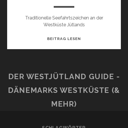
Traditionelle Seefahrtszeichen an der
Westküste Jütlands
SØMÆRKER
BEITRAG LESEN
/
BÅKER
DER WESTJÜTLAND GUIDE -
DÄNEMARKS WESTKÜSTE (&
MEHR)
SCHLAGWÖRTER