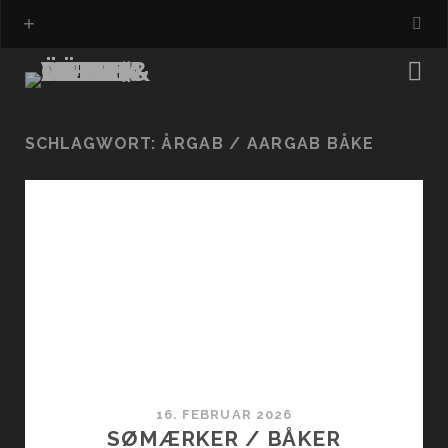
SCHLAGWORT:
ÅRGAB / AARGAB BÅKE
16. FEBRUAR 2026
SØMÆRKER / BÅKER