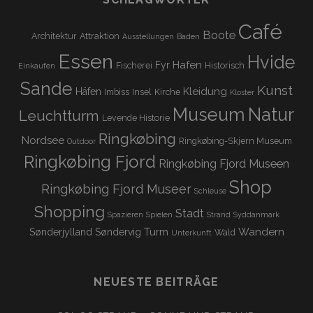
Café
Boote
Architektur
Attraktion
Ausstellungen
Baden
Essen
Hvide
Hafen
Fyr
Fischerei
Historisch
Einkaufen
Sande
Kunst
Kleidung
Häfen
Imbiss
Insel
Kirche
Kloster
Museum
Natur
Leuchtturm
Levende Historie
Ringkøbing
Nordsee
Ringkøbing-Skjern Museum
Outdoor
Ringkøbing Fjord
Ringkøbing Fjord Museen
Shop
Ringkøbing Fjord Museer
Schleuse
Shopping
Stadt
Spazieren
Spielen
Strand
Syddanmark
Turm
Wandern
Sønderjylland
Søndervig
Wald
Unterkunft
NEUESTE BEITRÄGE