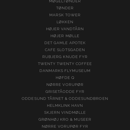
MØGELTØNDER
TØNDER
MARSK TOWER
LØKKEN
HØJER VANDTÅRN
HØJER MØLLE
DET GAMLE APOTEK
CAFE SLOTSGADEN
RUBJERG KNUDE FYR
TWENTY TWENTY COFFEE
DANMARKS FLYMUSEUM
HØFDE Q
NØRRE VORUPØR
GRISETÅODDE FYR
ODDESUND TÅRNET & ODDESUNDBROEN
HELMKLINK HAVN
SKJERN VINDMØLLE
GRØNHØJ KRO & MUSEER
NØRRE VORUPØR FYR