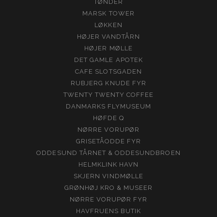
TØNDER
MARSK TOWER
LØKKEN
HØJER VANDTÅRN
HØJER MØLLE
DET GAMLE APOTEK
CAFE SLOTSGADEN
RUBJERG KNUDE FYR
TWENTY TWENTY COFFEE
DANMARKS FLYMUSEUM
HØFDE Q
NØRRE VORUPØR
GRISETÅODDE FYR
ODDESUND TÅRNET & ODDESUNDBROEN
HELMKLINK HAVN
SKJERN VINDMØLLE
GRØNHØJ KRO & MUSEER
NØRRE VORUPØR FYR
HAVFRUENS BUTIK