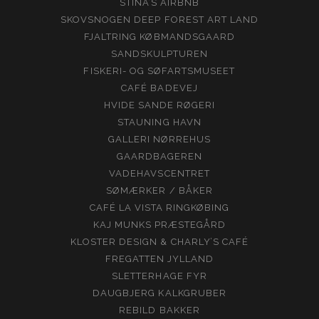
STINA’S AIRBNB
SKOVSNOGEN DEEP FOREST ART LAND
FJALTRING KØBMANDSGAARD
SANDSKULPTUREN
FISKERI- OG SØFARTSMUSEET
CAFÉ BADEVEJ
HVIDE SANDE RØGERI
STAUNING HAVN
GALLERI NØRREHUS
GAARDBAGEREN
VADEHAVSCENTRET
SØMÆRKER / BÅKER
CAFÉ LA VISTA RINGKØBING
KAJ MUNKS PRÆSTEGÅRD
KLOSTER DESIGN & CHARLY’S CAFÉ
FREGATTEN JYLLAND
SLETTERHAGE FYR
DAUGBJERG KALKGRUBER
REBILD BAKKER