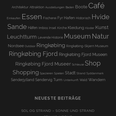
Café
Boote
Architektur
Attraktion
Ausstellungen
Baden
Essen
Hvide
Hafen
Fyr
Fischerei
Historisch
Einkaufen
Sande
Kunst
Kleidung
Häfen
Imbiss
Insel
Kirche
Kloster
Museum
Natur
Leuchtturm
Levende Historie
Ringkøbing
Nordsee
Ringkøbing-Skjern Museum
Outdoor
Ringkøbing Fjord
Ringkøbing Fjord Museen
Shop
Ringkøbing Fjord Museer
Schleuse
Shopping
Stadt
Spazieren
Spielen
Strand
Syddanmark
Turm
Wandern
Sønderjylland
Søndervig
Wald
Unterkunft
NEUESTE BEITRÄGE
SOL OG STRAND – SONNE UND STRAND