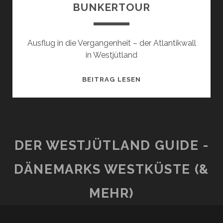
BUNKERTOUR
Ausflug in die Vergangenheit – der Atlantikwall
in Westjütland
HOUVIG
BEITRAG LESEN
FÆSTNINGEN
&
BUNKERTOUR
DER WESTJÜTLAND GUIDE -
DÄNEMARKS WESTKÜSTE (&
MEHR)