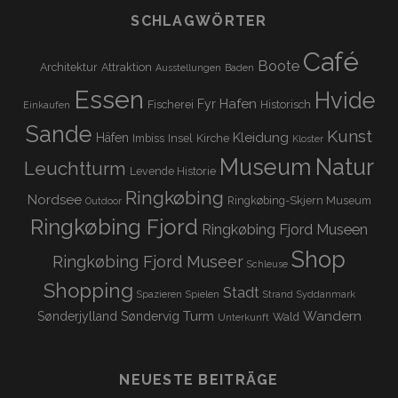
SCHLAGWÖRTER
Café
Boote
Architektur
Attraktion
Ausstellungen
Baden
Essen
Hvide
Hafen
Fyr
Fischerei
Historisch
Einkaufen
Sande
Kunst
Kleidung
Häfen
Imbiss
Insel
Kirche
Kloster
Museum
Natur
Leuchtturm
Levende Historie
Ringkøbing
Nordsee
Ringkøbing-Skjern Museum
Outdoor
Ringkøbing Fjord
Ringkøbing Fjord Museen
Shop
Ringkøbing Fjord Museer
Schleuse
Shopping
Stadt
Spazieren
Spielen
Strand
Syddanmark
Turm
Wandern
Sønderjylland
Søndervig
Wald
Unterkunft
NEUESTE BEITRÄGE