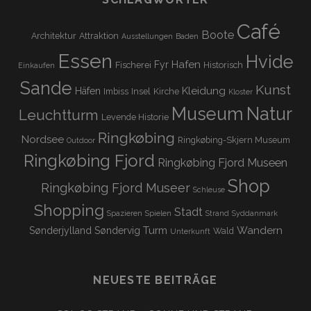
Café
Boote
Architektur
Attraktion
Ausstellungen
Baden
Essen
Hvide
Hafen
Fyr
Fischerei
Historisch
Einkaufen
Sande
Kunst
Kleidung
Häfen
Imbiss
Insel
Kirche
Kloster
Museum
Natur
Leuchtturm
Levende Historie
Ringkøbing
Nordsee
Ringkøbing-Skjern Museum
Outdoor
Ringkøbing Fjord
Ringkøbing Fjord Museen
Shop
Ringkøbing Fjord Museer
Schleuse
Shopping
Stadt
Spazieren
Spielen
Strand
Syddanmark
Turm
Wandern
Sønderjylland
Søndervig
Wald
Unterkunft
NEUESTE BEITRÄGE