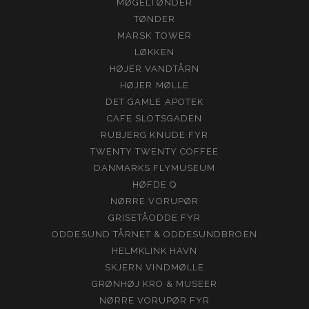
MØGELTØNDER
TØNDER
MARSK TOWER
LØKKEN
HØJER VANDTÅRN
HØJER MØLLE
DET GAMLE APOTEK
CAFE SLOTSGADEN
RUBJERG KNUDE FYR
TWENTY TWENTY COFFEE
DANMARKS FLYMUSEUM
HØFDE Q
NØRRE VORUPØR
GRISETÅODDE FYR
ODDESUND TÅRNET & ODDESUNDBROEN
HELMKLINK HAVN
SKJERN VINDMØLLE
GRØNHØJ KRO & MUSEER
NØRRE VORUPØR FYR