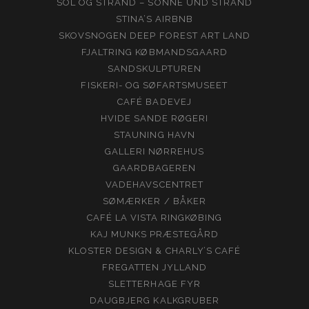
SOL OG STRAND – SONNE UND STRAND
STINA’S AIRBNB
SKOVSNOGEN DEEP FOREST ART LAND
FJALTRING KØBMANDSGAARD
SANDSKULPTUREN
FISKERI- OG SØFARTSMUSEET
CAFÉ BADEVEJ
HVIDE SANDE RØGERI
STAUNING HAVN
GALLERI NØRREHUS
GAARDBAGEREN
VADEHAVSCENTRET
SØMÆRKER / BÅKER
CAFÉ LA VISTA RINGKØBING
KAJ MUNKS PRÆSTEGÅRD
KLOSTER DESIGN & CHARLY’S CAFÉ
FREGATTEN JYLLAND
SLETTERHAGE FYR
DAUGBJERG KALKGRUBER