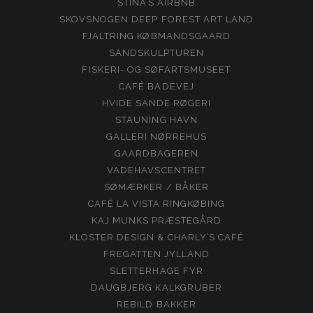
STINA’S AIRBNB
SKOVSNOGEN DEEP FOREST ART LAND
FJALTRING KØBMANDSGAARD
SANDSKULPTUREN
FISKERI- OG SØFARTSMUSEET
CAFÉ BADEVEJ
HVIDE SANDE RØGERI
STAUNING HAVN
GALLERI NØRREHUS
GAARDBAGEREN
VADEHAVSCENTRET
SØMÆRKER / BÅKER
CAFÉ LA VISTA RINGKØBING
KAJ MUNKS PRÆSTEGÅRD
KLOSTER DESIGN & CHARLY’S CAFÉ
FREGATTEN JYLLAND
SLETTERHAGE FYR
DAUGBJERG KALKGRUBER
REBILD BAKKER