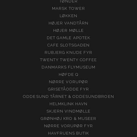
TØNDER
MARSK TOWER
LØKKEN
HØJER VANDTÅRN
HØJER MØLLE
DET GAMLE APOTEK
CAFE SLOTSGADEN
RUBJERG KNUDE FYR
TWENTY TWENTY COFFEE
DANMARKS FLYMUSEUM
HØFDE Q
NØRRE VORUPØR
GRISETÅODDE FYR
ODDESUND TÅRNET & ODDESUNDBROEN
HELMKLINK HAVN
SKJERN VINDMØLLE
GRØNHØJ KRO & MUSEER
NØRRE VORUPØR FYR
HAVFRUENS BUTIK