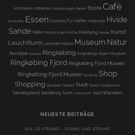
Café
Boote
Architektur
Attraktion
Ausstellungen
Baden
Essen
Hvide
Hafen
Fyr
Fischerei
Historisch
Einkaufen
Sande
Kunst
Kleidung
Häfen
Imbiss
Insel
Kirche
Kloster
Museum
Natur
Leuchtturm
Levende Historie
Ringkøbing
Nordsee
Ringkøbing-Skjern Museum
Outdoor
Ringkøbing Fjord
Ringkøbing Fjord Museen
Shop
Ringkøbing Fjord Museer
Schleuse
Shopping
Stadt
Spazieren
Spielen
Strand
Syddanmark
Turm
Wandern
Sønderjylland
Søndervig
Wald
Unterkunft
NEUESTE BEITRÄGE
SOL OG STRAND – SONNE UND STRAND