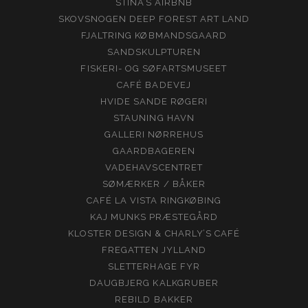
STINA’S AIRBNB
SKOVSNOGEN DEEP FOREST ART LAND
FJALTRING KØBMANDSGAARD
SANDSKULPTUREN
FISKERI- OG SØFARTSMUSEET
CAFÉ BADEVEJ
HVIDE SANDE RØGERI
STAUNING HAVN
GALLERI NØRREHUS
GAARDBAGEREN
VADEHAVSCENTRET
SØMÆRKER / BÅKER
CAFÉ LA VISTA RINGKØBING
KAJ MUNKS PRÆSTEGÅRD
KLOSTER DESIGN & CHARLY’S CAFÉ
FREGATTEN JYLLAND
SLETTERHAGE FYR
DAUGBJERG KALKGRUBER
REBILD BAKKER