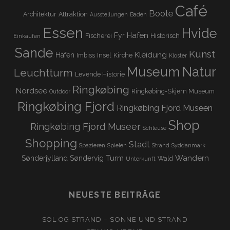
Café
Boote
Architektur
Attraktion
Ausstellungen
Baden
Essen
Hvide
Hafen
Fyr
Fischerei
Historisch
Einkaufen
Sande
Kunst
Kleidung
Häfen
Imbiss
Insel
Kirche
Kloster
Museum
Natur
Leuchtturm
Levende Historie
Ringkøbing
Nordsee
Ringkøbing-Skjern Museum
Outdoor
Ringkøbing Fjord
Ringkøbing Fjord Museen
Shop
Ringkøbing Fjord Museer
Schleuse
Shopping
Stadt
Spazieren
Spielen
Strand
Syddanmark
Turm
Wandern
Sønderjylland
Søndervig
Wald
Unterkunft
NEUESTE BEITRÄGE
SOL OG STRAND – SONNE UND STRAND