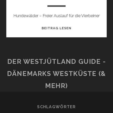
Hundewälder – Freier Auslauf für die Vierbeiner
HUNDESKOVE
BEITRAG LESEN
DER WESTJÜTLAND GUIDE -
DÄNEMARKS WESTKÜSTE (&
MEHR)
SCHLAGWÖRTER