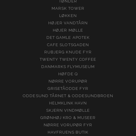
TØNDER
MARSK TOWER
LØKKEN
HØJER VANDTÅRN
HØJER MØLLE
DET GAMLE APOTEK
CAFE SLOTSGADEN
RUBJERG KNUDE FYR
TWENTY TWENTY COFFEE
DANMARKS FLYMUSEUM
HØFDE Q
NØRRE VORUPØR
GRISETÅODDE FYR
ODDESUND TÅRNET & ODDESUNDBROEN
HELMKLINK HAVN
SKJERN VINDMØLLE
GRØNHØJ KRO & MUSEER
NØRRE VORUPØR FYR
HAVFRUENS BUTIK