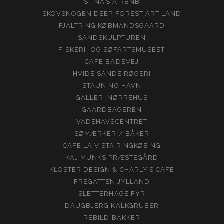
STINA’S AIRBNB
SKOVSNOGEN DEEP FOREST ART LAND
FJALTRING KØBMANDSGAARD
SANDSKULPTUREN
FISKERI- OG SØFARTSMUSEET
CAFÉ BADEVEJ
HVIDE SANDE RØGERI
STAUNING HAVN
GALLERI NØRREHUS
GAARDBAGEREN
VADEHAVSCENTRET
SØMÆRKER / BÅKER
CAFÉ LA VISTA RINGKØBING
KAJ MUNKS PRÆSTEGÅRD
KLOSTER DESIGN & CHARLY’S CAFÉ
FREGATTEN JYLLAND
SLETTERHAGE FYR
DAUGBJERG KALKGRUBER
REBILD BAKKER