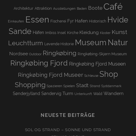
Café
Boote
Architektur
Attraktion
Ausstellungen
Baden
Essen
Hvide
Hafen
Fyr
Fischerei
Historisch
Einkaufen
Sande
Kunst
Kleidung
Häfen
Imbiss
Insel
Kirche
Kloster
Museum
Natur
Leuchtturm
Levende Historie
Ringkøbing
Nordsee
Ringkøbing-Skjern Museum
Outdoor
Ringkøbing Fjord
Ringkøbing Fjord Museen
Shop
Ringkøbing Fjord Museer
Schleuse
Shopping
Stadt
Spazieren
Spielen
Strand
Syddanmark
Turm
Wandern
Sønderjylland
Søndervig
Wald
Unterkunft
NEUESTE BEITRÄGE
SOL OG STRAND – SONNE UND STRAND