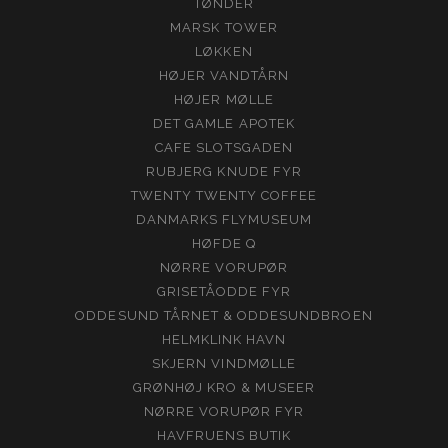
TØNDER
MARSK TOWER
LØKKEN
HØJER VANDTÅRN
HØJER MØLLE
DET GAMLE APOTEK
CAFE SLOTSGADEN
RUBJERG KNUDE FYR
TWENTY TWENTY COFFEE
DANMARKS FLYMUSEUM
HØFDE Q
NØRRE VORUPØR
GRISETÅODDE FYR
ODDESUND TÅRNET & ODDESUNDBROEN
HELMKLINK HAVN
SKJERN VINDMØLLE
GRØNHØJ KRO & MUSEER
NØRRE VORUPØR FYR
HAVFRUENS BUTIK