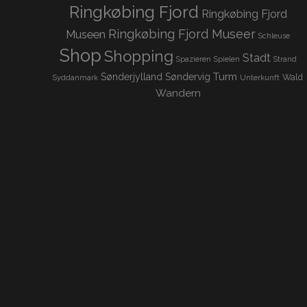
Ringkøbing Fjord
Ringkøbing Fjord
Ringkøbing Fjord Museer
Museen
Schleuse
Shop
Shopping
Stadt
Spazieren
Spielen
Strand
Turm
Sønderjylland
Søndervig
Wald
Syddanmark
Unterkunft
Wandern