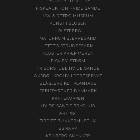
HYGGEHYTTEN I THY
FISKEAUKTION HVIDE SANDE
VW & RETRO MUSEUM
KUNST I SLUSEN
HOLSTEBRO
NATURRUM BJERREGÅRD
JETTE’S STRUDSEFARM
KLOSTER KRÆMMEREN
FISK BY STRØM
FRISÖRSTUBE HVIDE SANDE
OKSBØL KRONVILDTRESERVAT
BLÅBJERG KLITPLANTAGE
FERIEPARTNER DANMARK
KAFFEKOPPEN
HVIDE SANDE BRYGHUS
ART 56°
TIRPITZ BUNKERMUSEUM
ESMARK
KEILBERG SMYKKER