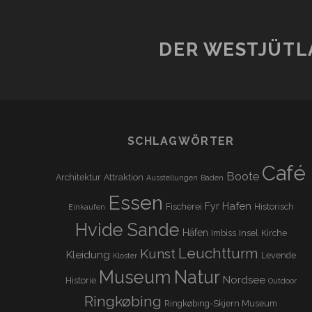
DER WESTJÜTL
SCHLAGWÖRTER
Café
Boote
Architektur
Attraktion
Ausstellungen
Baden
Essen
Hafen
Fyr
Fischerei
Historisch
Einkaufen
Hvide Sande
Häfen
Imbiss
Insel
Kirche
Leuchtturm
Kunst
Kleidung
Levende
Kloster
Museum
Natur
Nordsee
Historie
Outdoor
Ringkøbing
Ringkøbing-Skjern Museum