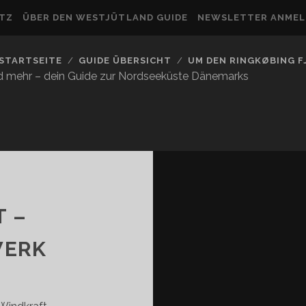
UTZ
ÜBER DEN WESTJÜTLAND GUIDE
NEWSLETTER ANME
STARTSEITE
GUIDE ÜBERSICHT
UM DEN RINGKØBING 
nd mehr – dein Guide zur Nordseeküste Dänemarks
T –
WERK