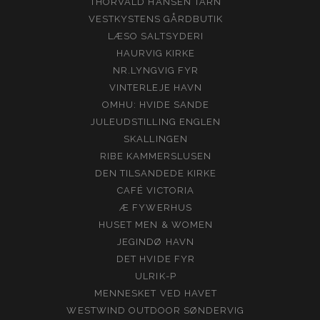
THORVALD HANSEN TÅRN
VESTKYSTENS GÅRDBUTIK
LÆSO SALTSYDERI
HAURVIG KIRKE
NR.LYNGVIG FYR
VINTERLEJE HAVN
OMHU: HVIDE SANDE
JULEUDSTILLING ENGLEN
SKALLINGEN
RIBE KAMMERSLUSEN
DEN TILSANDEDE KIRKE
CAFÉ VICTORIA
Æ FYWERHUS
HUSET MEN & WOMEN
JEGINDØ HAVN
DET HVIDE FYR
ULRIK-P
MENNESKET VED HAVET
WESTWIND OUTDOOR SØNDERVIG