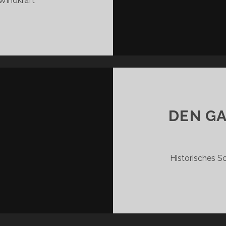
Windkraft
VINDKRAFT
INDKRAFTWERK
DEN G
Historisches S