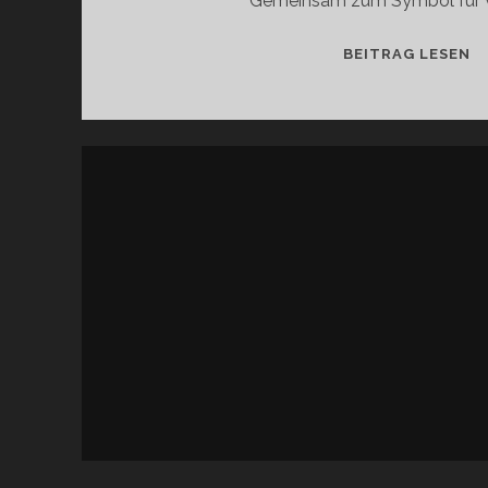
Gemeinsam zum Symbol für 
T
BEITRAG LESEN
–
W