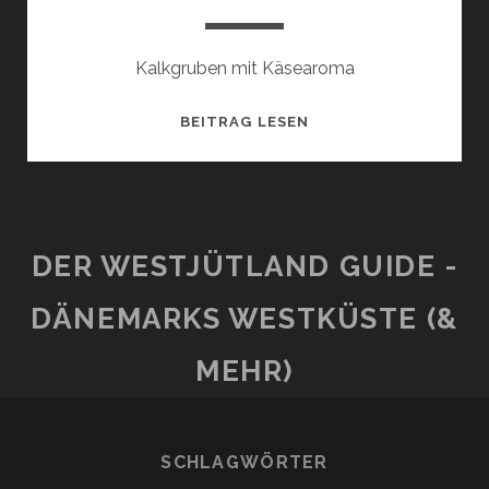
Kalkgruben mit Käsearoma
MØNSTED
BEITRAG LESEN
KALKGRUBER
DER WESTJÜTLAND GUIDE -
DÄNEMARKS WESTKÜSTE (&
MEHR)
SCHLAGWÖRTER