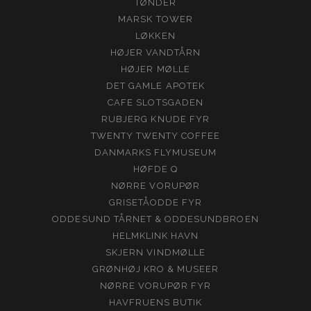
TØNDER
MARSK TOWER
LØKKEN
HØJER VANDTÅRN
HØJER MØLLE
DET GAMLE APOTEK
CAFE SLOTSGADEN
RUBJERG KNUDE FYR
TWENTY TWENTY COFFEE
DANMARKS FLYMUSEUM
HØFDE Q
NØRRE VORUPØR
GRISETÅODDE FYR
ODDESUND TÅRNET & ODDESUNDBROEN
HELMKLINK HAVN
SKJERN VINDMØLLE
GRØNHØJ KRO & MUSEER
NØRRE VORUPØR FYR
HAVFRUENS BUTIK