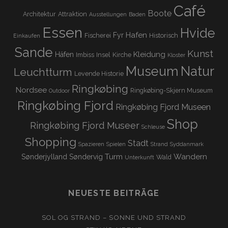
Café
Boote
Architektur
Attraktion
Ausstellungen
Baden
Essen
Hvide
Hafen
Fyr
Fischerei
Historisch
Einkaufen
Sande
Kunst
Kleidung
Häfen
Imbiss
Insel
Kirche
Kloster
Museum
Natur
Leuchtturm
Levende Historie
Ringkøbing
Nordsee
Ringkøbing-Skjern Museum
Outdoor
Ringkøbing Fjord
Ringkøbing Fjord Museen
Shop
Ringkøbing Fjord Museer
Schleuse
Shopping
Stadt
Spazieren
Spielen
Strand
Syddanmark
Turm
Wandern
Sønderjylland
Søndervig
Wald
Unterkunft
NEUESTE BEITRÄGE
SOL OG STRAND – SONNE UND STRAND