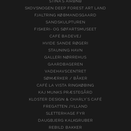
STINA’S AIRBNB
SKOVSNOGEN DEEP FOREST ART LAND
FJALTRING KØBMANDSGAARD
SANDSKULPTUREN
FISKERI- OG SØFARTSMUSEET
CAFÉ BADEVEJ
HVIDE SANDE RØGERI
STAUNING HAVN
GALLERI NØRREHUS
GAARDBAGEREN
VADEHAVSCENTRET
SØMÆRKER / BÅKER
CAFÉ LA VISTA RINGKØBING
KAJ MUNKS PRÆSTEGÅRD
KLOSTER DESIGN & CHARLY’S CAFÉ
FREGATTEN JYLLAND
SLETTERHAGE FYR
DAUGBJERG KALKGRUBER
REBILD BAKKER