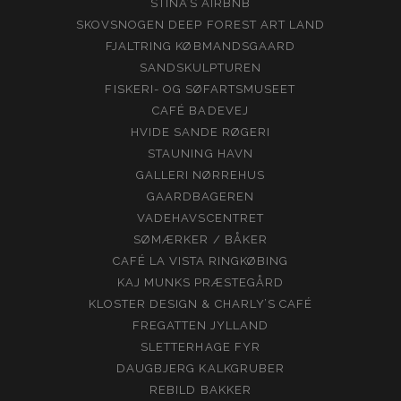
STINA’S AIRBNB
SKOVSNOGEN DEEP FOREST ART LAND
FJALTRING KØBMANDSGAARD
SANDSKULPTUREN
FISKERI- OG SØFARTSMUSEET
CAFÉ BADEVEJ
HVIDE SANDE RØGERI
STAUNING HAVN
GALLERI NØRREHUS
GAARDBAGEREN
VADEHAVSCENTRET
SØMÆRKER / BÅKER
CAFÉ LA VISTA RINGKØBING
KAJ MUNKS PRÆSTEGÅRD
KLOSTER DESIGN & CHARLY’S CAFÉ
FREGATTEN JYLLAND
SLETTERHAGE FYR
DAUGBJERG KALKGRUBER
REBILD BAKKER