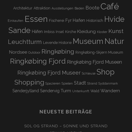
Café
Boote
Architektur
Attraktion
Ausstellungen
Baden
Essen
Hvide
Hafen
Fyr
Fischerei
Historisch
Einkaufen
Sande
Kunst
Kleidung
Häfen
Imbiss
Insel
Kirche
Kloster
Museum
Natur
Leuchtturm
Levende Historie
Ringkøbing
Nordsee
Ringkøbing-Skjern Museum
Outdoor
Ringkøbing Fjord
Ringkøbing Fjord Museen
Shop
Ringkøbing Fjord Museer
Schleuse
Shopping
Stadt
Spazieren
Spielen
Strand
Syddanmark
Turm
Wandern
Sønderjylland
Søndervig
Wald
Unterkunft
NEUESTE BEITRÄGE
SOL OG STRAND – SONNE UND STRAND