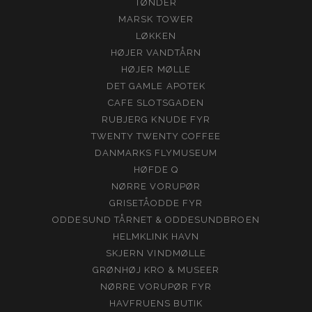
TØNDER
MARSK TOWER
LØKKEN
HØJER VANDTÅRN
HØJER MØLLE
DET GAMLE APOTEK
CAFE SLOTSGADEN
RUBJERG KNUDE FYR
TWENTY TWENTY COFFEE
DANMARKS FLYMUSEUM
HØFDE Q
NØRRE VORUPØR
GRISETÅODDE FYR
ODDESUND TÅRNET & ODDESUNDBROEN
HELMKLINK HAVN
SKJERN VINDMØLLE
GRØNHØJ KRO & MUSEER
NØRRE VORUPØR FYR
HAVFRUENS BUTIK