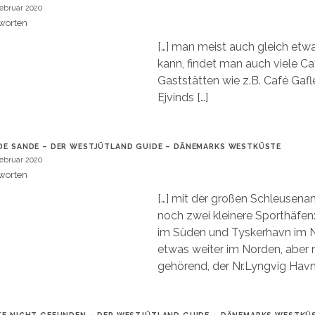
Februar 2020
worten
[…] man meist auch gleich etw
kann, findet man auch viele C
Gaststätten wie z.B. Café Gafl
Ejvinds […]
DE SANDE – DER WESTJÜTLAND GUIDE – DÄNEMARKS WESTKÜSTE
Februar 2020
worten
[…] mit der großen Schleusenan
noch zwei kleinere Sporthäfe
im Süden und Tyskerhavn im 
etwas weiter im Norden, aber
gehörend, der Nr.Lyngvig Havn.