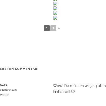
1
2
►
 ERSTEN KOMMENTAR
Wow! Da müssen wir ja glatt n
RBARA
Dezember 2019
hinfahren! 😉
worten