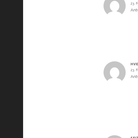
23. 
Ant
HVI
23. 
Ant