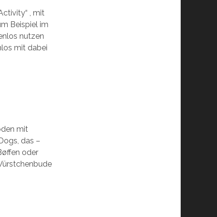
tivity“ , mit
um Beispiel im
enlos nutzen
nlos mit dabei
boden mit
Dogs, das –
Bøffen oder
 Würstchenbude