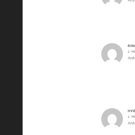
Ant
RIN
2. M
Ant
HVI
2. M
Ant