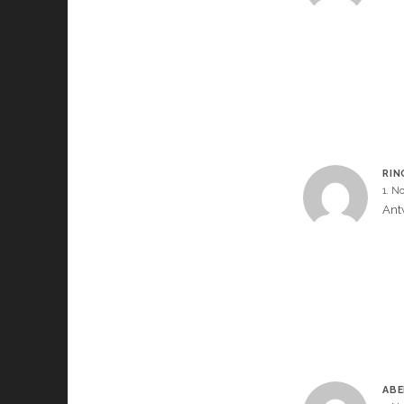
RIN
1. N
Ant
ABE