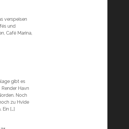
as verspeisen
afés und
en, Café Marina,
lage gibt es
n: Render Havn
Norden. Noch
 noch zu Hvide
 Ein […]