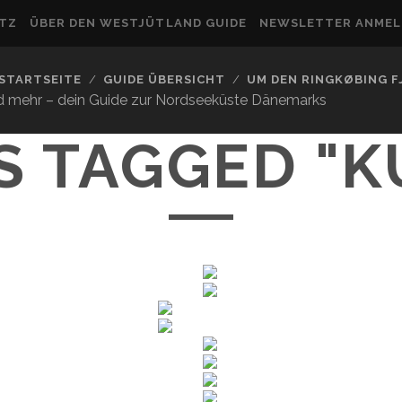
UTZ
ÜBER DEN WESTJÜTLAND GUIDE
NEWSLETTER ANME
STARTSEITE
GUIDE ÜBERSICHT
UM DEN RINGKØBING 
nd mehr – dein Guide zur Nordseeküste Dänemarks
S TAGGED "K