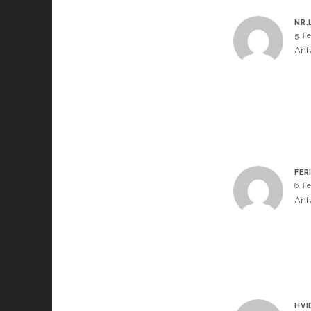
NR.
5. F
Ant
FER
6. F
Ant
HVI