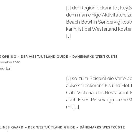
[…] der Region bekannte „Key2Ac
dem man einige Aktivitäten, z
Beach Bowl in Søndervig kost
kann, ist bei Westerland koste
[…]
GKØBING – DER WESTJÜTLAND GUIDE – DÄNEMARKS WESTKÜSTE
ovember 2020
worten
[…] so zum Beispiel die Vaffel
äußerst leckerem Eis und Hot 
Café Victoria, das Restaurant 
auch Else’s Pølsevogn – eine
mit […]
LINES GAARD – DER WESTJÜTLAND GUIDE – DÄNEMARKS WESTKÜSTE