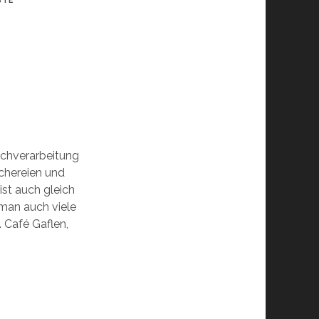
STE
schverarbeitung
chereien und
st auch gleich
 man auch viele
 Café Gaflen,