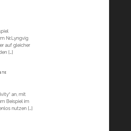
spiel
m Nr.Lyngvig
er auf gleicher
en […]
STE
vity“ an, mit
um Beispiel im
nlos nutzen […]