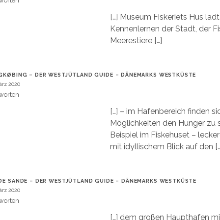
worten
[…] Museum Fiskeriets Hus läd
Kennenlernen der Stadt, der Fi
Meerestiere […]
GKØBING – DER WESTJÜTLAND GUIDE – DÄNEMARKS WESTKÜSTE
ärz 2020
worten
[…] – im Hafenbereich finden si
Möglichkeiten den Hunger zu s
Beispiel im Fiskehuset – lecke
mit idyllischem Blick auf den […
DE SANDE – DER WESTJÜTLAND GUIDE – DÄNEMARKS WESTKÜSTE
ärz 2020
worten
[…] dem großen Haupthafen mi