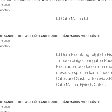
TE NICHT GEFUNDEN – DER WESTJÜTLAND GUIDE – DÄNEMARKS WESTKÜ
ärz 2020
worten
[…] Café Marina […]
DE SANDE – DER WESTJÜTLAND GUIDE – DÄNEMARKS WESTKÜSTE
ärz 2020
worten
[…] Dem Fischfang folgt die Fi
– neben einige sehr guten Räu
Fischläden, bei denen man mei
etwas verspeisen kann, findet
Cafés und Gaststätten wie z.B.
Café Marina, Ejvinds Café […]
DE SANDE – DER WESTJÜTLAND GUIDE – DÄNEMARKS WESTKÜSTE
ärz 2020