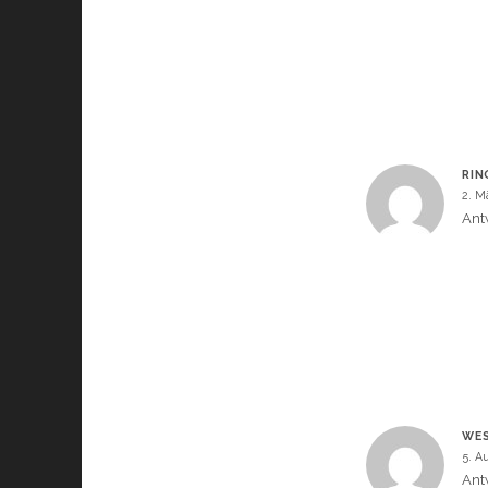
RIN
2. M
Ant
WES
5. A
Ant