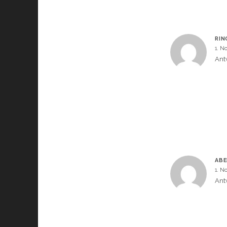
RIN
1. N
Ant
ABE
1. N
Ant