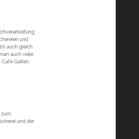
schverarbeitung
chereien und
st auch gleich
 man auch viele
 Café Gaflen,
t zum
scherei und der