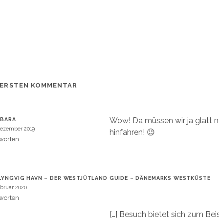
 ERSTEN KOMMENTAR
Wow! Da müssen wir ja glatt n
RBARA
Dezember 2019
hinfahren! 😉
worten
LYNGVIG HAVN – DER WESTJÜTLAND GUIDE – DÄNEMARKS WESTKÜSTE
ebruar 2020
worten
[…] Besuch bietet sich zum Bei