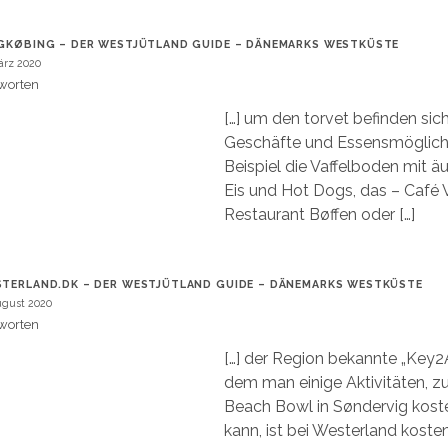
GKØBING – DER WESTJÜTLAND GUIDE – DÄNEMARKS WESTKÜSTE
ärz 2020
worten
[…] um den torvet befinden sic
Geschäfte und Essensmöglich
Beispiel die Vaffelboden mit ä
Eis und Hot Dogs, das – Café V
Restaurant Bøffen oder […]
TERLAND.DK – DER WESTJÜTLAND GUIDE – DÄNEMARKS WESTKÜSTE
ugust 2020
worten
[…] der Region bekannte „Key2Ac
dem man einige Aktivitäten, z
Beach Bowl in Søndervig kost
kann, ist bei Westerland koste