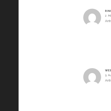
RIN
2. M
Ant
WES
5. A
Ant