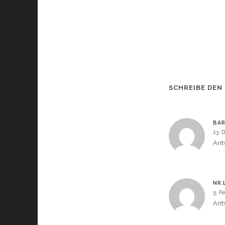
SCHREIBE DEN
BA
23. 
Ant
NR.
5. F
Ant