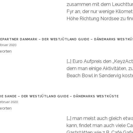
zusammen mit dem Leuchttur
Fyr an, der nur wenige Kilomet
Höhe Richtung Nordsee zu find
IEPARTNER DANMARK – DER WESTJÜTLAND GUIDE – DÄNEMARKS WESTKÜ
ebruar 2020
worten
[…] Euro Aufpreis den „Key2Acti
dem man einige Aktivitäten, z
Beach Bowl in Søndervig koste
DE SANDE – DER WESTJÜTLAND GUIDE – DÄNEMARKS WESTKÜSTE
Februar 2020
worten
[…] man meist auch gleich etw
kann, findet man auch viele C
Gaststätten wie z.B. Café Gafl