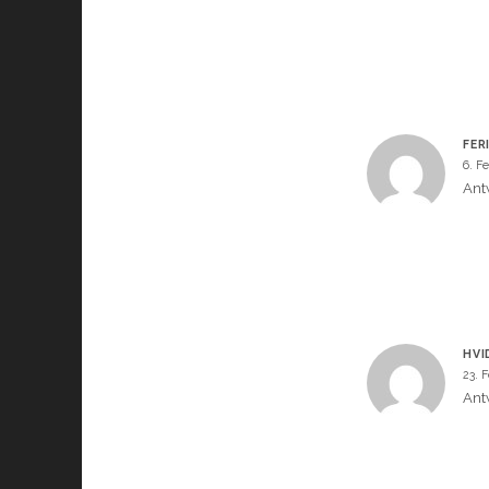
FER
6. F
Ant
HVI
23. 
Ant