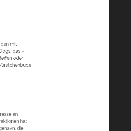
boden mit
Dogs, das –
Bøffen oder
 Würstchenbude
eresse an
raktionen hat
ngehavn, die