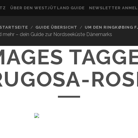
UTZ
ÜBER DEN WESTJÜTLAND GUIDE
NEWSLETTER ANME
STARTSEITE
GUIDE ÜBERSICHT
UM DEN RINGKØBING 
nd mehr – dein Guide zur Nordseeküste Dänemarks
MAGES TAGG
RUGOSA-ROS