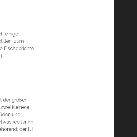
ch einige
tillen, zum
re Fischgerichte
]
t der großen
zwei kleinere
Süden und
twas weiter im
hörend, der […]