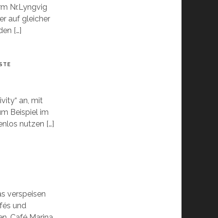
m Nr.Lyngvig
er auf gleicher
en […]
STE
vity“ an, mit
um Beispiel im
nlos nutzen […]
as verspeisen
afés und
en, Café Marina,