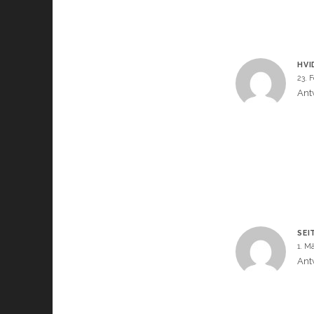
HVI
23. 
Ant
SEI
1. M
Ant