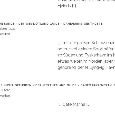
Ejvinds […]
DE SANDE – DER WESTJÜTLAND GUIDE – DÄNEMARKS WESTKÜSTE
Februar 2020
worten
[…] mit der großen Schleusenan
noch zwei kleinere Sporthäfe
im Süden und Tyskerhavn im 
etwas weiter im Norden, aber
gehörend, der Nr.Lyngvig Havn.
TE NICHT GEFUNDEN – DER WESTJÜTLAND GUIDE – DÄNEMARKS WESTKÜ
ärz 2020
worten
[…] Café Marina […]