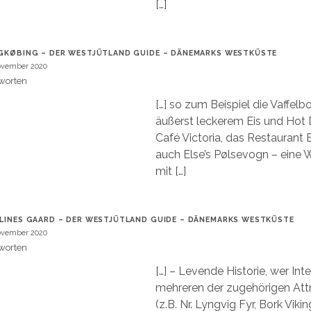
[…]
GKØBING – DER WESTJÜTLAND GUIDE – DÄNEMARKS WESTKÜSTE
ovember 2020
worten
[…] so zum Beispiel die Vaffel
äußerst leckerem Eis und Hot 
Café Victoria, das Restaurant 
auch Else’s Pølsevogn – eine
mit […]
LINES GAARD – DER WESTJÜTLAND GUIDE – DÄNEMARKS WESTKÜSTE
ovember 2020
worten
[…] – Levende Historie, wer Int
mehreren der zugehörigen Att
(z.B. Nr. Lyngvig Fyr, Bork Viki