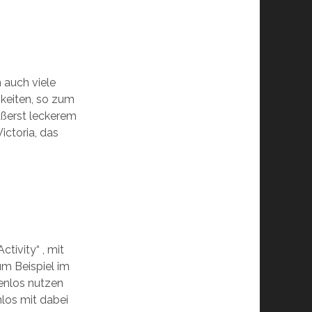
h auch viele
keiten, so zum
ußerst leckerem
ictoria, das
tivity“ , mit
um Beispiel im
enlos nutzen
nlos mit dabei