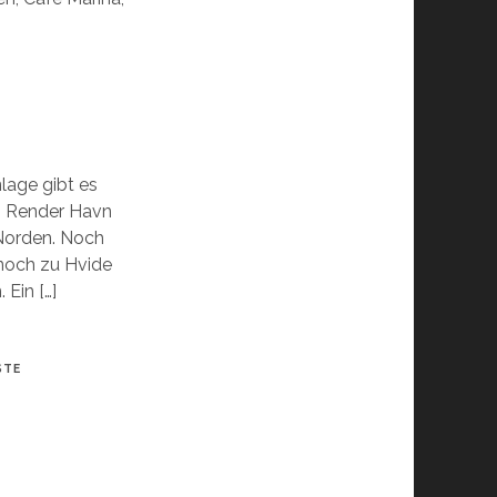
lage gibt es
n: Render Havn
Norden. Noch
 noch zu Hvide
 Ein […]
STE