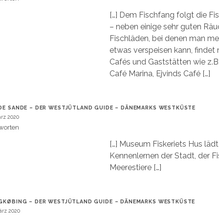
[…] Dem Fischfang folgt die Fi
– neben einige sehr guten Räu
Fischläden, bei denen man mei
etwas verspeisen kann, findet
Cafés und Gaststätten wie z.B.
Café Marina, Ejvinds Café […]
DE SANDE – DER WESTJÜTLAND GUIDE – DÄNEMARKS WESTKÜSTE
ärz 2020
worten
[…] Museum Fiskeriets Hus läd
Kennenlernen der Stadt, der Fi
Meerestiere […]
GKØBING – DER WESTJÜTLAND GUIDE – DÄNEMARKS WESTKÜSTE
ärz 2020