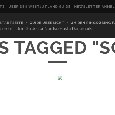
UTZ
ÜBER DEN WESTJÜTLAND GUIDE
NEWSLETTER ANME
STARTSEITE
GUIDE ÜBERSICHT
UM DEN RINGKØBING 
nd mehr – dein Guide zur Nordseeküste Dänemarks
S TAGGED "S