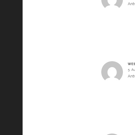
Ant
WES
5. A
Ant