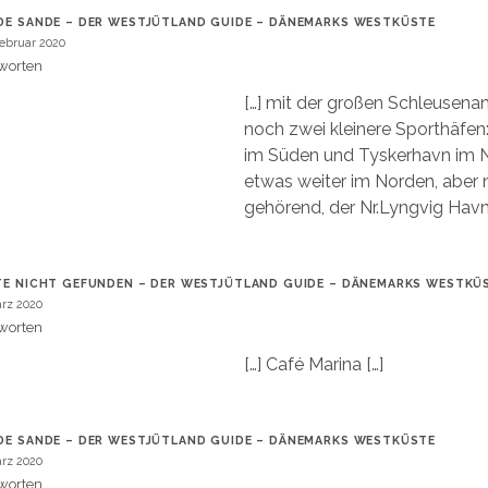
DE SANDE – DER WESTJÜTLAND GUIDE – DÄNEMARKS WESTKÜSTE
Februar 2020
worten
[…] mit der großen Schleusenan
noch zwei kleinere Sporthäfe
im Süden und Tyskerhavn im 
etwas weiter im Norden, aber
gehörend, der Nr.Lyngvig Havn.
TE NICHT GEFUNDEN – DER WESTJÜTLAND GUIDE – DÄNEMARKS WESTKÜ
ärz 2020
worten
[…] Café Marina […]
DE SANDE – DER WESTJÜTLAND GUIDE – DÄNEMARKS WESTKÜSTE
ärz 2020
worten