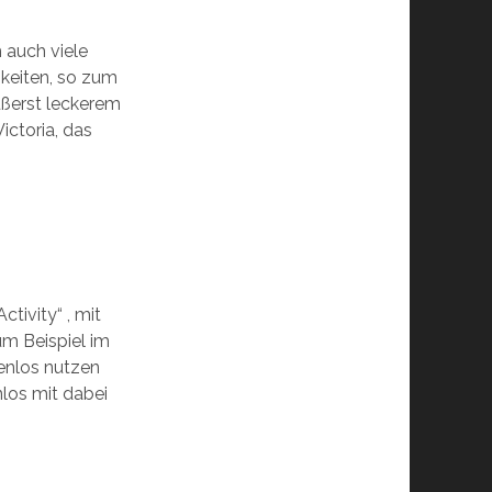
h auch viele
keiten, so zum
ußerst leckerem
ictoria, das
tivity“ , mit
um Beispiel im
enlos nutzen
nlos mit dabei