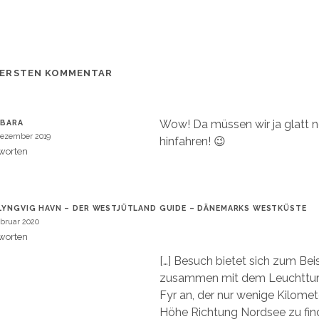
 ERSTEN KOMMENTAR
Wow! Da müssen wir ja glatt n
RBARA
Dezember 2019
hinfahren! 😉
worten
LYNGVIG HAVN – DER WESTJÜTLAND GUIDE – DÄNEMARKS WESTKÜSTE
ebruar 2020
worten
[…] Besuch bietet sich zum Bei
zusammen mit dem Leuchttur
Fyr an, der nur wenige Kilomet
Höhe Richtung Nordsee zu find