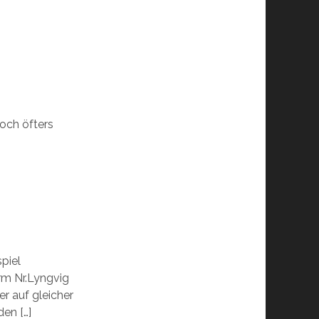
och öfters
spiel
m Nr.Lyngvig
er auf gleicher
en […]