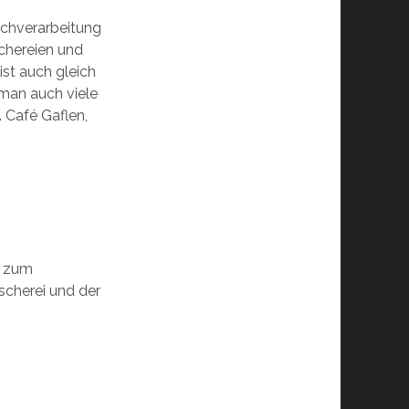
schverarbeitung
chereien und
st auch gleich
 man auch viele
 Café Gaflen,
t zum
scherei und der