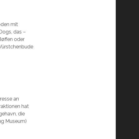
boden mit
Dogs, das –
Bøffen oder
 Würstchenbude
eresse an
raktionen hat
ngehavn, die
ing Museum)