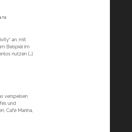
STE
vity“ an, mit
um Beispiel im
nlos nutzen […]
as verspeisen
afés und
en, Café Marina,