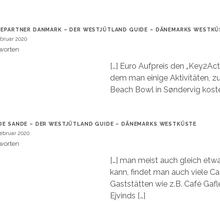
IEPARTNER DANMARK – DER WESTJÜTLAND GUIDE – DÄNEMARKS WESTKÜ
ebruar 2020
worten
[…] Euro Aufpreis den „Key2Acti
dem man einige Aktivitäten, z
Beach Bowl in Søndervig koste
DE SANDE – DER WESTJÜTLAND GUIDE – DÄNEMARKS WESTKÜSTE
Februar 2020
worten
[…] man meist auch gleich etw
kann, findet man auch viele C
Gaststätten wie z.B. Café Gafl
Ejvinds […]