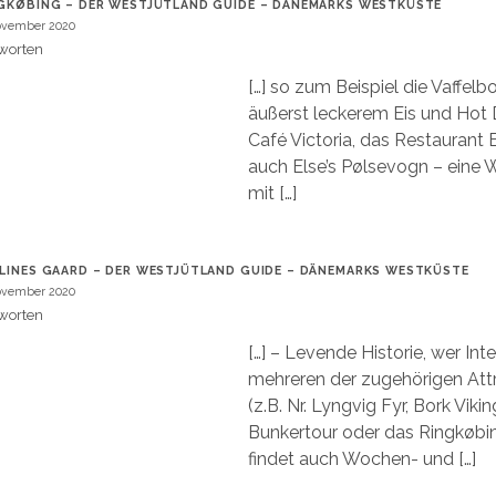
GKØBING – DER WESTJÜTLAND GUIDE – DÄNEMARKS WESTKÜSTE
ovember 2020
worten
[…] so zum Beispiel die Vaffel
äußerst leckerem Eis und Hot 
Café Victoria, das Restaurant 
auch Else’s Pølsevogn – eine
mit […]
LINES GAARD – DER WESTJÜTLAND GUIDE – DÄNEMARKS WESTKÜSTE
ovember 2020
worten
[…] – Levende Historie, wer Int
mehreren der zugehörigen Att
(z.B. Nr. Lyngvig Fyr, Bork Viki
Bunkertour oder das Ringkøb
findet auch Wochen- und […]