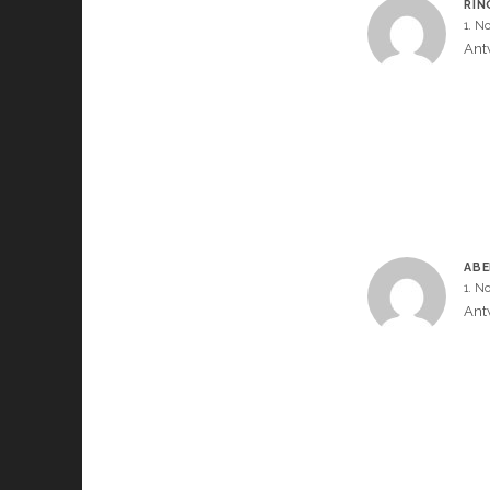
RIN
1. N
Ant
ABE
1. N
Ant