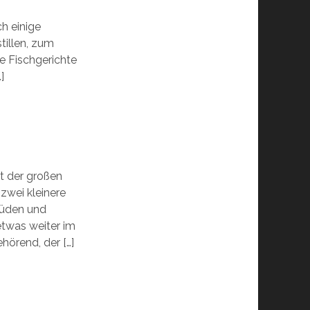
ch einige
tillen, zum
re Fischgerichte
]
t der großen
zwei kleinere
Süden und
twas weiter im
hörend, der […]