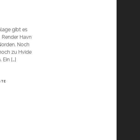
lage gibt es
n: Render Havn
Norden. Noch
 noch zu Hvide
 Ein […]
STE