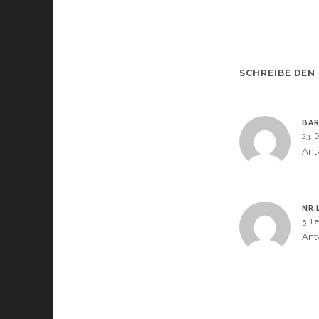
SCHREIBE DEN
BA
23. 
Ant
NR.
5. F
Ant