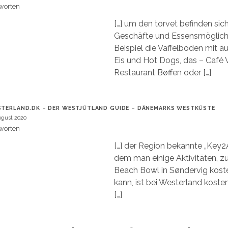
worten
[…] um den torvet befinden sic
Geschäfte und Essensmöglich
Beispiel die Vaffelboden mit ä
Eis und Hot Dogs, das – Café V
Restaurant Bøffen oder […]
TERLAND.DK – DER WESTJÜTLAND GUIDE – DÄNEMARKS WESTKÜSTE
ugust 2020
worten
[…] der Region bekannte „Key2Ac
dem man einige Aktivitäten, z
Beach Bowl in Søndervig kost
kann, ist bei Westerland koste
[…]