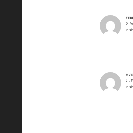
FER
6. F
Ant
HVI
23. 
Ant