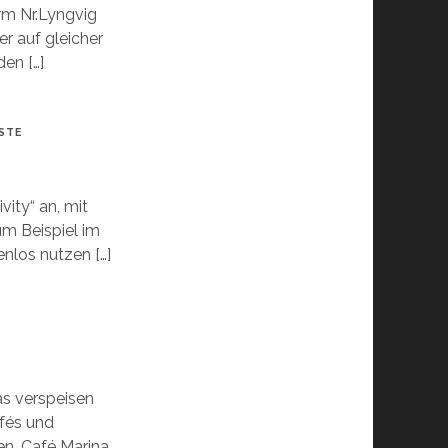
m Nr.Lyngvig
er auf gleicher
en […]
STE
vity“ an, mit
um Beispiel im
nlos nutzen […]
as verspeisen
afés und
en, Café Marina,