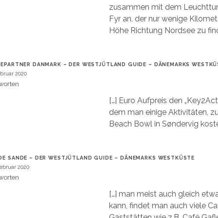
zusammen mit dem Leuchttur
Fyr an, der nur wenige Kilomet
Höhe Richtung Nordsee zu find
IEPARTNER DANMARK – DER WESTJÜTLAND GUIDE – DÄNEMARKS WESTKÜ
ebruar 2020
worten
[…] Euro Aufpreis den „Key2Acti
dem man einige Aktivitäten, z
Beach Bowl in Søndervig koste
DE SANDE – DER WESTJÜTLAND GUIDE – DÄNEMARKS WESTKÜSTE
Februar 2020
worten
[…] man meist auch gleich etw
kann, findet man auch viele C
Gaststätten wie z.B. Café Gafl