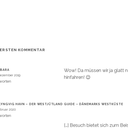
 ERSTEN KOMMENTAR
Wow! Da müssen wir ja glatt n
RBARA
Dezember 2019
hinfahren! 😉
worten
LYNGVIG HAVN – DER WESTJÜTLAND GUIDE – DÄNEMARKS WESTKÜSTE
ebruar 2020
worten
[…] Besuch bietet sich zum Bei