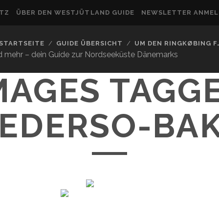
UTZ
ÜBER DEN WESTJÜTLAND GUIDE
NEWSLETTER ANME
STARTSEITE
GUIDE ÜBERSICHT
UM DEN RINGKØBING 
nd mehr – dein Guide zur Nordseeküste Dänemarks
MAGES TAGG
VEDERSO-BAK