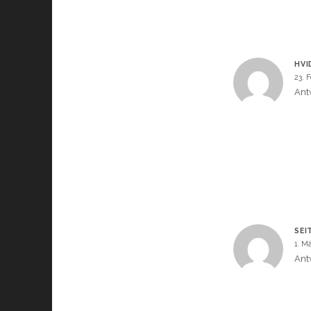
HVI
23. 
Ant
SEI
1. M
Ant