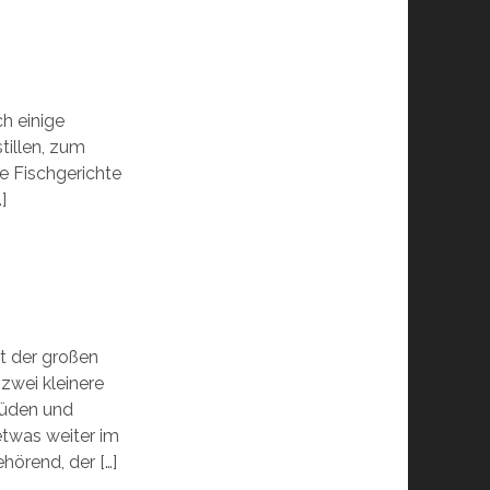
ch einige
tillen, zum
re Fischgerichte
]
t der großen
zwei kleinere
Süden und
twas weiter im
hörend, der […]