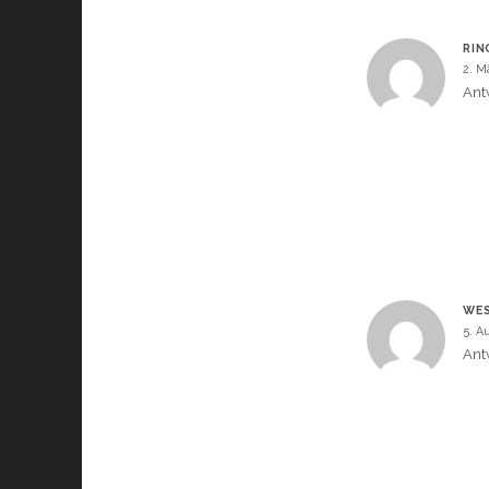
RIN
2. M
Ant
WES
5. A
Ant