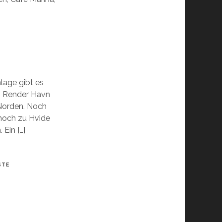
lage gibt es
n: Render Havn
Norden. Noch
 noch zu Hvide
 Ein […]
STE