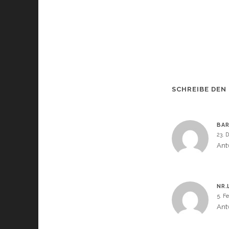
SCHREIBE DEN
BA
23. 
Ant
NR.
5. F
Ant