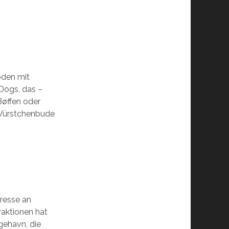
boden mit
Dogs, das –
Bøffen oder
 Würstchenbude
eresse an
raktionen hat
ngehavn, die