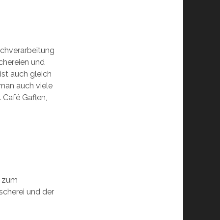
schverarbeitung
chereien und
st auch gleich
 man auch viele
 Café Gaflen,
t zum
scherei und der