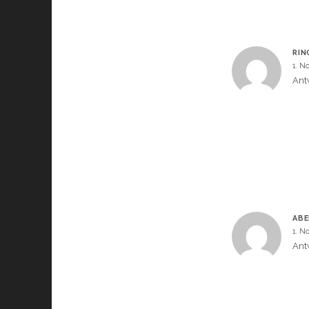
RIN
1. N
Ant
ABE
1. N
Ant