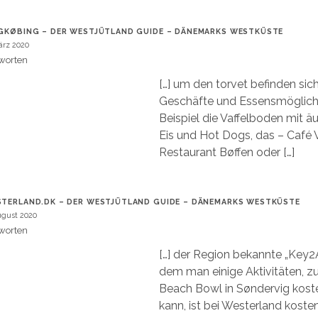
GKØBING – DER WESTJÜTLAND GUIDE – DÄNEMARKS WESTKÜSTE
ärz 2020
worten
[…] um den torvet befinden sic
Geschäfte und Essensmöglich
Beispiel die Vaffelboden mit ä
Eis und Hot Dogs, das – Café V
Restaurant Bøffen oder […]
TERLAND.DK – DER WESTJÜTLAND GUIDE – DÄNEMARKS WESTKÜSTE
ugust 2020
worten
[…] der Region bekannte „Key2Ac
dem man einige Aktivitäten, z
Beach Bowl in Søndervig kost
kann, ist bei Westerland koste