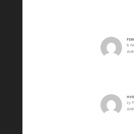
FER
6. F
Ant
HVI
23. 
Ant