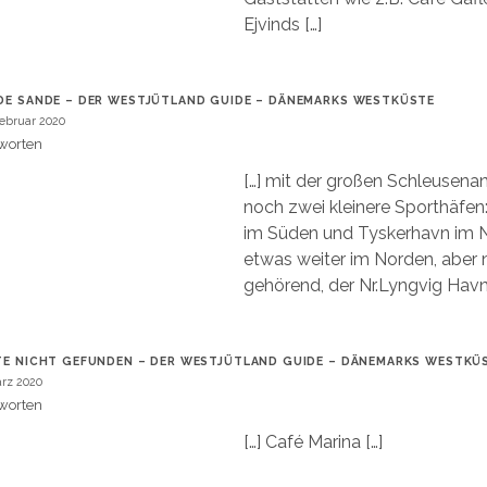
Ejvinds […]
DE SANDE – DER WESTJÜTLAND GUIDE – DÄNEMARKS WESTKÜSTE
Februar 2020
worten
[…] mit der großen Schleusenan
noch zwei kleinere Sporthäfe
im Süden und Tyskerhavn im 
etwas weiter im Norden, aber
gehörend, der Nr.Lyngvig Havn.
TE NICHT GEFUNDEN – DER WESTJÜTLAND GUIDE – DÄNEMARKS WESTKÜ
ärz 2020
worten
[…] Café Marina […]